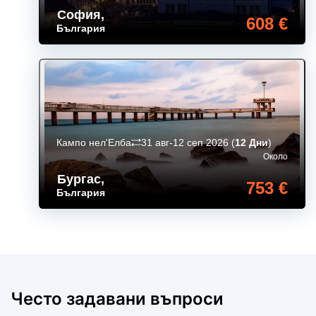
София
,
608 €
България
Кампо нел'Елба
31 авг-12 сеп 2026
(
12 Дни
)
Около
Бургас
,
753 €
България
Често задавани въпроси