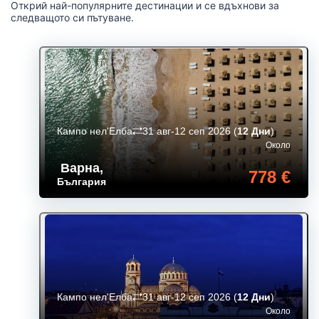
Открий най-популярните дестинации и се вдъхнови за
следващото си пътуване.
Кампо нел'Елба
31 авг-12 сеп 2026
(
12 Дни
)
Около
Варна
,
778 €
България
Кампо нел'Елба
31 авг-12 сеп 2026
(
12 Дни
)
Около