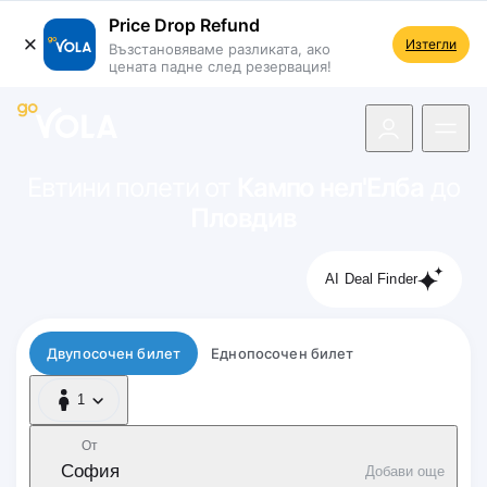
Price Drop Refund
Изтегли
Възстановяваме разликата, ако
цената падне след резервация!
 навигацията
Евтини полети от
Кампо нел'Елба
до
Пловдив
AI Deal Finder
Тип полет
Двупосочен билет
Еднопосочен билет
1
1 Пътник
От
София
Добави още