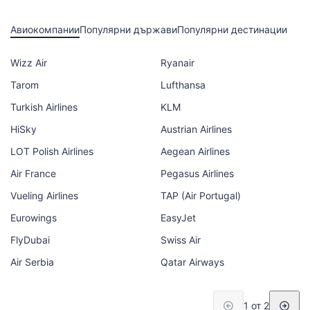
Авиокомпании
Популярни държави
Популярни дестинации
Wizz Air
Ryanair
Tarom
Lufthansa
Turkish Airlines
KLM
HiSky
Austrian Airlines
LOT Polish Airlines
Aegean Airlines
Air France
Pegasus Airlines
Vueling Airlines
TAP (Air Portugal)
Eurowings
EasyJet
FlyDubai
Swiss Air
Air Serbia
Qatar Airways
1 от 2