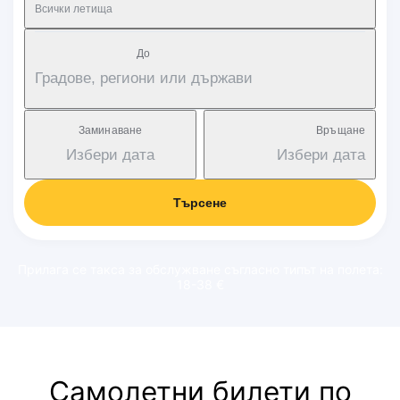
Всички летища
Дo
Градове, региони или държави
Заминаване
Връщане
Избери дата
Избери дата
Търсене
Прилага се такса за обслужване съгласно типът на полета:
18-38 €
Самолетни билети по