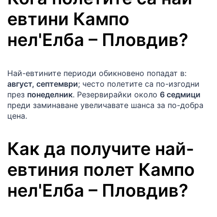
евтини
Кампо
нел'Елба
–
Пловдив
?
Най-евтините периоди обикновено попадат в:
август, септември
; често полетите са по-изгодни
през
понеделник
. Резервирайки около
6 седмици
преди заминаване увеличавате шанса за по-добра
цена.
Как да получите най-
евтиния полет
Кампо
нел'Елба
–
Пловдив
?