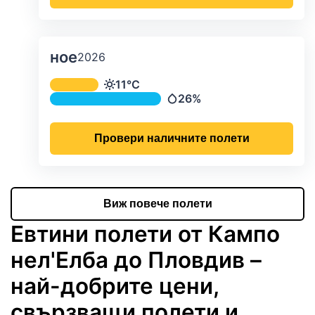
ное
2026
Средна месечна температура и ва
11°C
Температура
26%
Валежи
Провери наличните полети
Виж повече полети
Евтини полети от Кампо
нел'Елба до Пловдив –
най-добрите цени,
свързващи полети и