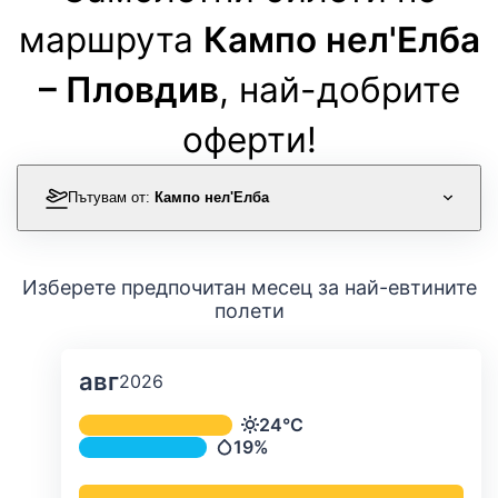
маршрута
Кампо нел'Елба
– Пловдив
, най-добрите
оферти!
Пътувам от:
Кампо нел'Елба
Изберете предпочитан месец за най-евтините
полети
авг
2026
Средна месечна температура и ва
24°C
Температура
19%
Валежи