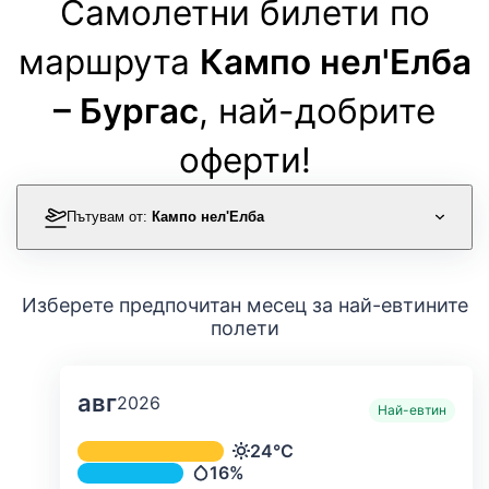
Самолетни билети по
маршрута
Кампо нел'Елба
– Бургас
, най-добрите
оферти!
Пътувам от:
Кампо нел'Елба
Изберете предпочитан месец за най-евтините
полети
авг
2026
Най-евтин
Средна месечна температура и ва
24°C
Температура
16%
Валежи