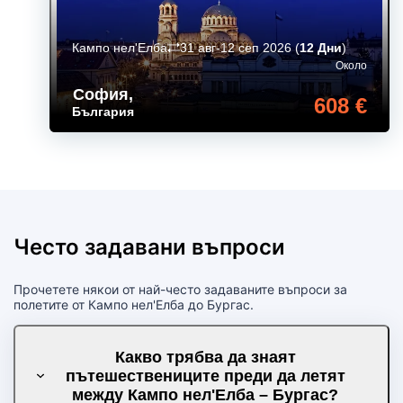
Кампо нел'Елба
31 авг-12 сеп 2026
(
12 Дни
)
Около
София
,
608 €
България
Често задавани въпроси
Прочетете някои от най-често задаваните въпроси за
полетите от Кампо нел'Елба до Бургас.
Какво трябва да знаят
пътешествениците преди да летят
между Кампо нел'Елба – Бургас?