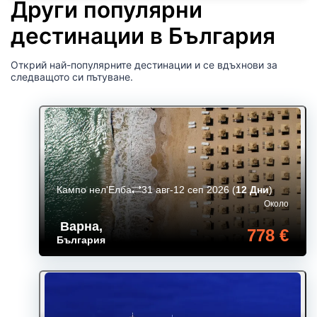
Други популярни
дестинации в България
Открий най-популярните дестинации и се вдъхнови за
следващото си пътуване.
Кампо нел'Елба
31 авг-12 сеп 2026
(
12 Дни
)
Около
Варна
,
778 €
България