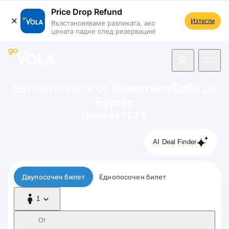
Price Drop Refund
Изтегли
Възстановяваме разликата, ако
цената падне след резервация!
 навигацията
Евтини полети от
Кампо нел'Елба
до
Бургас
Цени от 753 €
AI Deal Finder
Тип полет
Двупосочен билет
Еднопосочен билет
1
1 Пътник
От