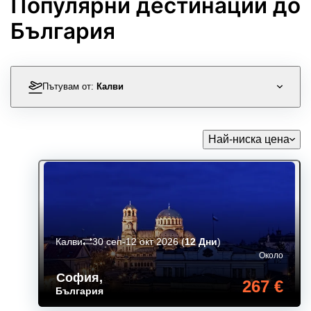
Популярни дестинации до
България
Пътувам от:
Калви
Най-ниска цена
Калви
30 сеп-12 окт 2026
(
12 Дни
)
Около
София
,
267 €
България