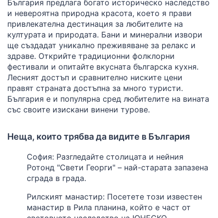
България предлага богато историческо наследство
и невероятна природна красота, което я прави
привлекателна дестинация за любителите на
културата и природата. Бани и минерални извори
ще създадат уникално преживяване за релакс и
здраве. Открийте традиционни фолклорни
фестивали и опитайте вкусната българска кухня.
Лесният достъп и сравнително ниските цени
правят страната достъпна за много туристи.
България е и популярна сред любителите на вината
със своите изискани винени турове.
Неща, които трябва да видите в България
София: Разгледайте столицата и нейния
Ротонд "Свети Георги" – най-старата запазена
сграда в града.
Рилският манастир: Посетете този известен
манастир в Рила планина, който е част от
световното наследство на ЮНЕСКО.