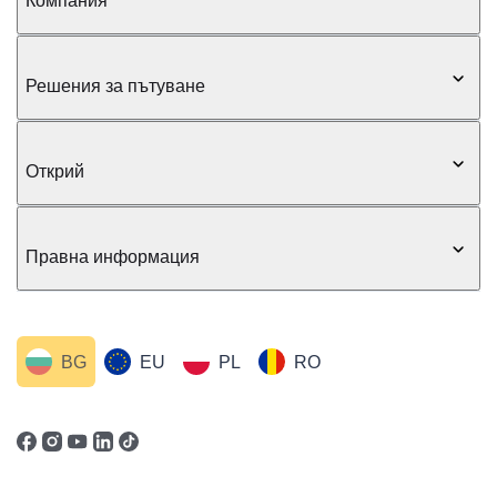
Компания
Решения за пътуване
Открий
Правна информация
BG
EU
PL
RO