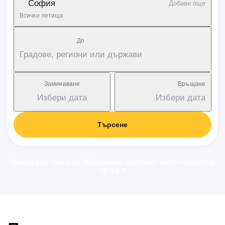
София
Добави още
Всички летища
Дo
Градове, региони или държави
Заминаване
Връщане
Избери дата
Избери дата
Търсене
Прилага се такса за обслужване съгласно типът на полета:
18-38 €