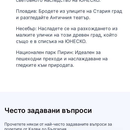
Пловдив: Бродете из улиците на Стария град
и разгледайте Античния театър.
Несебър: Насладете се на разхождането из
малките улички на този древен град, който
също е в списъка на ЮНЕСКО.
Национален парк Пирин: Идеален за
пешеходни преходи и наслаждаване на
гледките към природата.
Често задавани въпроси
Прочетете някои от най-често задаваните въпроси за
полетите от Калви до България.