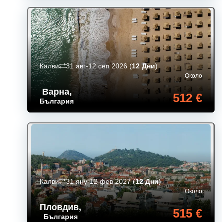
Калви
31 авг-12 сеп 2026
(
12 Дни
)
Около
Варна
,
512 €
България
Калви
31 яну-12 фев 2027
(
12 Дни
)
Около
Пловдив
,
515 €
България