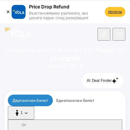
Price Drop Refund
Изтегли
Възстановяваме разликата, ако
цената падне след резервация!
 навигацията
Евтини самолетни билети от
Калви
до
България
Цени от 267 €
AI Deal Finder
Тип полет
Двупосочен билет
Еднопосочен билет
1
1 Пътник
От