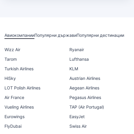
Авиокомпании
Популярни държави
Популярни дестинации
Wizz Air
Ryanair
Tarom
Lufthansa
Turkish Airlines
KLM
HiSky
Austrian Airlines
LOT Polish Airlines
Aegean Airlines
Air France
Pegasus Airlines
Vueling Airlines
TAP (Air Portugal)
Eurowings
EasyJet
FlyDubai
Swiss Air