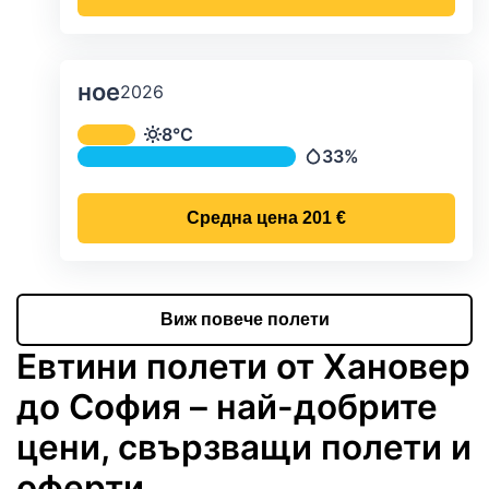
ное
2026
Средна месечна температура и ва
8°C
Температура
33%
Валежи
Средна цена
201 €
Виж повече полети
Евтини полети от Хановер
до София – най-добрите
цени, свързващи полети и
оферти