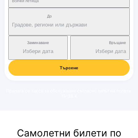
Всички летища
Дo
Градове, региони или държави
Заминаване
Връщане
Избери дата
Избери дата
Търсене
Прилага се такса за обслужване съгласно типът на полета:
18-38 €
Самолетни билети по