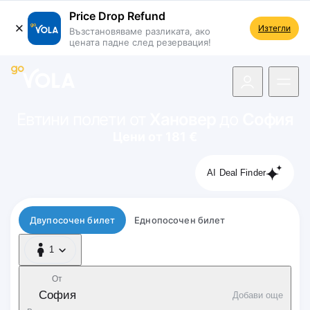
Price Drop Refund
Изтегли
Възстановяваме разликата, ако
цената падне след резервация!
 навигацията
Евтини полети от
Хановер
до
София
Цени от 181 €
AI Deal Finder
Тип полет
Двупосочен билет
Еднопосочен билет
1
1 Пътник
От
София
Добави още