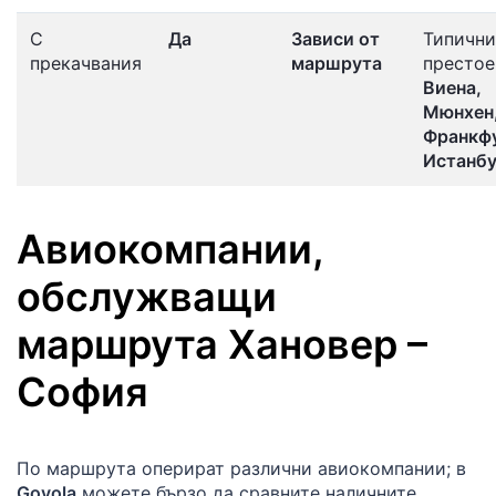
С
Да
Зависи от
Типични
прекачвания
маршрута
престое
Виена,
Мюнхен
Франкфу
Истанб
Авиокомпании,
обслужващи
маршрута
Хановер
–
София
По маршрута оперират различни авиокомпании; в
Govola
можете бързо да сравните наличните