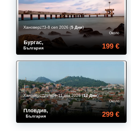
Хановер
3-8 сеп 2026
(
5 Дни
)
Около
Бургас
,
199 €
България
Хановер
29 ное-11 дек 2026
(
12 Дни
)
Около
Пловдив
,
299 €
България