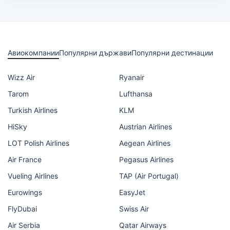
Авиокомпании
Популярни държави
Популярни дестинации
Wizz Air
Ryanair
Tarom
Lufthansa
Turkish Airlines
KLM
HiSky
Austrian Airlines
LOT Polish Airlines
Aegean Airlines
Air France
Pegasus Airlines
Vueling Airlines
TAP (Air Portugal)
Eurowings
EasyJet
FlyDubai
Swiss Air
Air Serbia
Qatar Airways