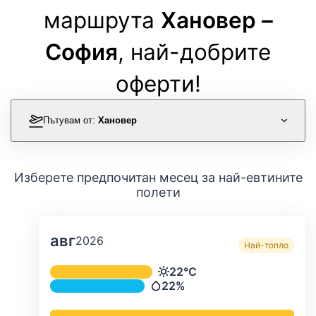
маршрута
Хановер –
София
, най-добрите
оферти!
Пътувам от:
Хановер
Изберете предпочитан месец за най-евтините
полети
авг
2026
Най-топло
Средна месечна температура и ва
22°C
Температура
22%
Валежи