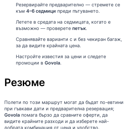
Резервирайте предварително — стремете се
към
4–6 седмици
преди пътуването.
Летете в средата на седмицата, когато е
възможно — проверете
петък
.
Сравнявайте варианти с и без чекиран багаж,
за да видите крайната цена.
Настройте известия за цени и следете
промоции в
Govola
.
Резюме
Полети по този маршрут могат да бъдат по-евтини
при гъвкави дати и предварителна резервация;
Govola
помага бързо да сравните оферти, да
видите крайните разходи и да изберете най-
добрата комбинация от цена и удобство.