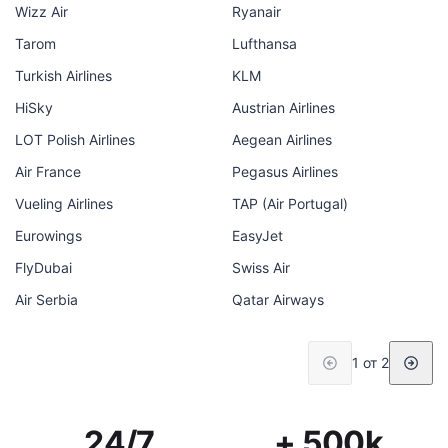
Wizz Air
Ryanair
Tarom
Lufthansa
Turkish Airlines
KLM
HiSky
Austrian Airlines
LOT Polish Airlines
Aegean Airlines
Air France
Pegasus Airlines
Vueling Airlines
TAP (Air Portugal)
Eurowings
EasyJet
FlyDubai
Swiss Air
Air Serbia
Qatar Airways
1 от 2
24/7
+ 500k