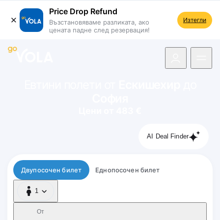
Price Drop Refund
Изтегли
Възстановяваме разликата, ако
цената падне след резервация!
 навигацията
Евтини полети от
Ескишехир
до
София
Цени от 483 €
AI Deal Finder
Тип полет
Двупосочен билет
Еднопосочен билет
1
1 Пътник
От