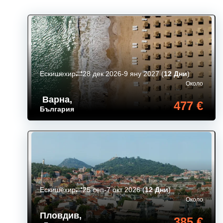
Ескишехир
28 дек 2026-9 яну 2027
(
12 Дни
)
Около
Варна
,
477 €
България
Ескишехир
25 сеп-7 окт 2026
(
12 Дни
)
Около
Пловдив
,
385 €