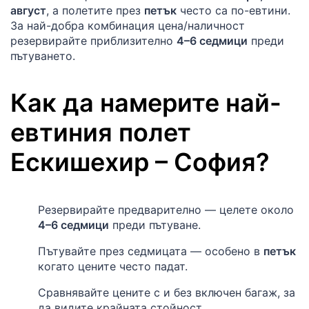
август
, а полетите през
петък
често са по-евтини.
За най-добра комбинация цена/наличност
резервирайте приблизително
4–6 седмици
преди
пътуването.
Как да намерите най-
евтиния полет
Ескишехир
–
София
?
Резервирайте предварително — целете около
4–6 седмици
преди пътуване.
Пътувайте през седмицата — особено в
петък
когато цените често падат.
Сравнявайте цените с и без включен багаж, за
да видите крайната стойност.