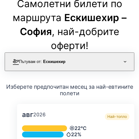
Самолетни билети по
маршрута
Ескишехир –
София
, най-добрите
оферти!
Пътувам от:
Ескишехир
Изберете предпочитан месец за най-евтините
полети
авг
2026
Най-топло
Средна месечна температура и ва
22°C
Температура
22%
Валежи