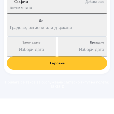
София
Добави още
Всички летища
Дo
Градове, региони или държави
Заминаване
Връщане
Избери дата
Избери дата
Търсене
Прилага се такса за обслужване съгласно типът на полета:
18-38 €