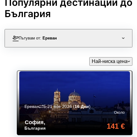
Популярни дестинации до
България
Пътувам от:
Ереван
Най-ниска цена
Ереван
5-21 ное 2026
(
16 Дни
)
Около
София
,
141 €
България