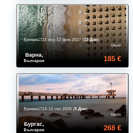
Ереван
31 яну-12 фев 2027
(
12 Дни
)
Около
Варна
,
185 €
България
Ереван
10-15 сеп 2026
(
5 Дни
)
Около
Бургас
,
268 €
България