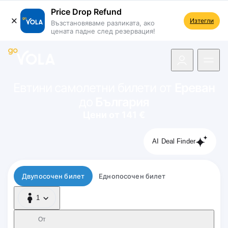
Price Drop Refund
Изтегли
Възстановяваме разликата, ако
цената падне след резервация!
 навигацията
Евтини самолетни билети от
Ереван
до
България
Цени от 141 €
AI Deal Finder
Тип полет
Двупосочен билет
Еднопосочен билет
1
1 Пътник
От