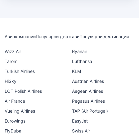
Авиокомпании
Популярни държави
Популярни дестинации
Wizz Air
Ryanair
Tarom
Lufthansa
Turkish Airlines
KLM
HiSky
Austrian Airlines
LOT Polish Airlines
Aegean Airlines
Air France
Pegasus Airlines
Vueling Airlines
TAP (Air Portugal)
Eurowings
EasyJet
FlyDubai
Swiss Air