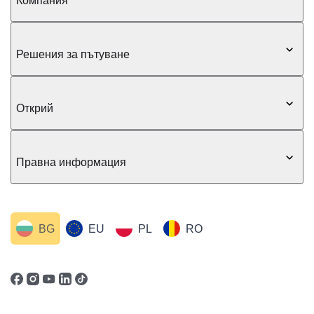
Компания
Решения за пътуване
Открий
Правна информация
BG
EU
PL
RO