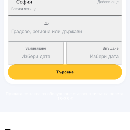
София
Добави още
Всички летища
Дo
Градове, региони или държави
Заминаване
Връщане
Избери дата
Избери дата
Търсене
Прилага се такса за обслужване съгласно типът на полета:
18-38 €