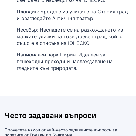
Пловдив: Бродете из улиците на Стария град
и разгледайте Античния театър.
Несебър: Насладете се на разхождането из
малките улички на този древен град, който
също е в списъка на ЮНЕСКО.
Национален парк Пирин: Идеален за
пешеходни преходи и наслаждаване на
гледките към природата.
Често задавани въпроси
Прочетете някои от най-често задаваните въпроси за
полетите от Ереван до България.