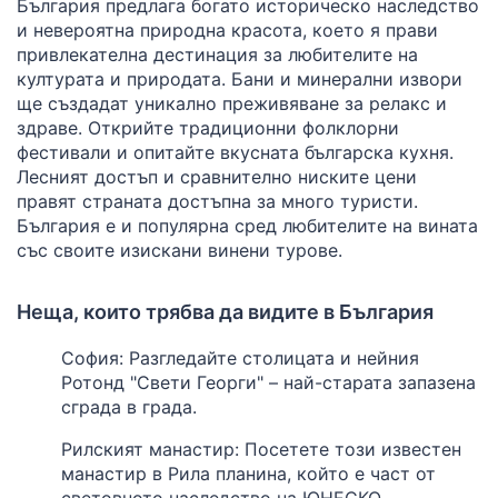
България предлага богато историческо наследство
и невероятна природна красота, което я прави
привлекателна дестинация за любителите на
културата и природата. Бани и минерални извори
ще създадат уникално преживяване за релакс и
здраве. Открийте традиционни фолклорни
фестивали и опитайте вкусната българска кухня.
Лесният достъп и сравнително ниските цени
правят страната достъпна за много туристи.
България е и популярна сред любителите на вината
със своите изискани винени турове.
Неща, които трябва да видите в България
София: Разгледайте столицата и нейния
Ротонд "Свети Георги" – най-старата запазена
сграда в града.
Рилският манастир: Посетете този известен
манастир в Рила планина, който е част от
световното наследство на ЮНЕСКО.