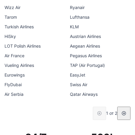
Wizz Air
Ryanair
Tarom
Lufthansa
Turkish Airlines
KLM
HiSky
Austrian Airlines
LOT Polish Airlines
Aegean Airlines
Air France
Pegasus Airlines
Vueling Airlines
TAP (Air Portugal)
Eurowings
EasyJet
FlyDubai
Swiss Air
Air Serbia
Qatar Airways
1 от 2