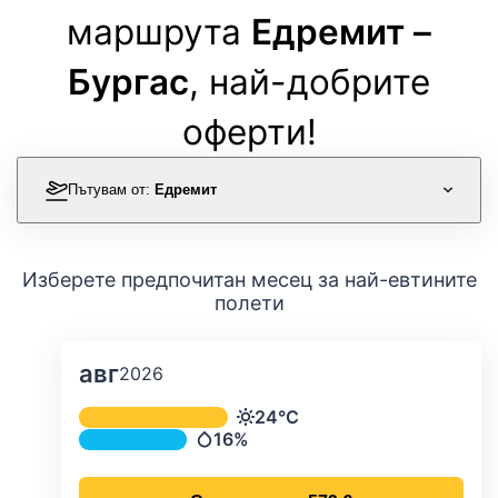
маршрута
Едремит –
Бургас
, най-добрите
оферти!
Пътувам от:
Едремит
Изберете предпочитан месец за най-евтините
полети
авг
2026
Средна месечна температура и ва
24°C
Температура
16%
Валежи