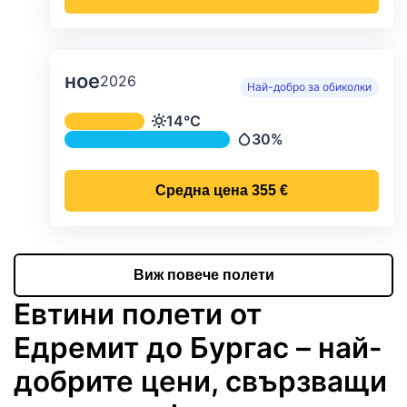
ное
2026
Най-добро за обиколки
Средна месечна температура и ва
14°C
Температура
30%
Валежи
Средна цена
355 €
Виж повече полети
Евтини полети от
Едремит до Бургас – най-
добрите цени, свързващи