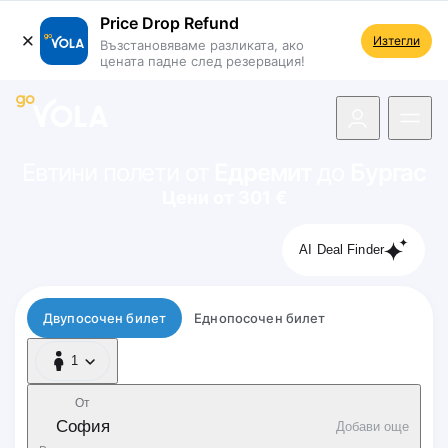
Price Drop Refund
Изтегли
Възстановяваме разликата, ако
цената падне след резервация!
 навигацията
Евтини полети от
Едремит
до
Бургас
Цени от 301 €
AI Deal Finder
Тип полет
Двупосочен билет
Еднопосочен билет
1
1 Пътник
От
София
Добави още