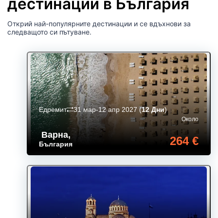
дестинации в България
Открий най-популярните дестинации и се вдъхнови за
следващото си пътуване.
Едремит
31 мар-12 апр 2027
(
12 Дни
)
Около
Варна
,
264 €
България