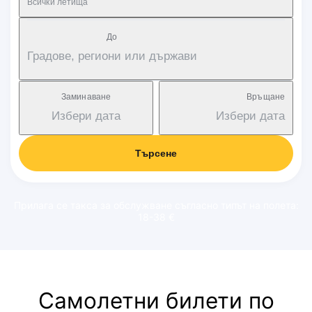
Всички летища
Дo
Градове, региони или държави
Заминаване
Връщане
Избери дата
Избери дата
Търсене
Прилага се такса за обслужване съгласно типът на полета:
18-38 €
Самолетни билети по