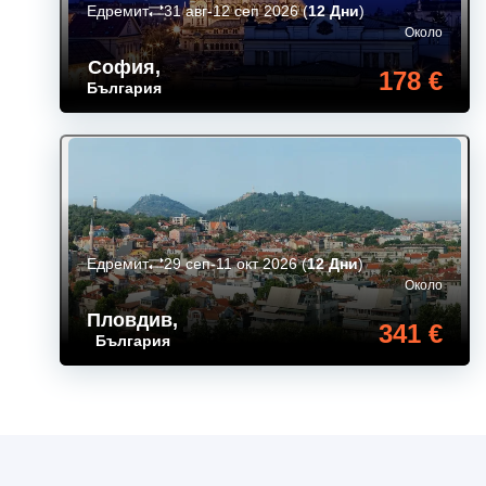
Едремит
31 авг-12 сеп 2026
(
12 Дни
)
Около
София
,
178 €
България
Едремит
29 сеп-11 окт 2026
(
12 Дни
)
Около
Пловдив
,
341 €
България