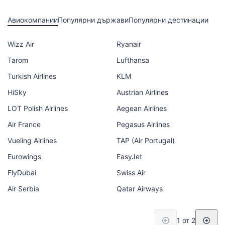
Авиокомпании
Популярни държави
Популярни дестинации
Wizz Air
Ryanair
Tarom
Lufthansa
Turkish Airlines
KLM
HiSky
Austrian Airlines
LOT Polish Airlines
Aegean Airlines
Air France
Pegasus Airlines
Vueling Airlines
TAP (Air Portugal)
Eurowings
EasyJet
FlyDubai
Swiss Air
Air Serbia
Qatar Airways
1 от 2