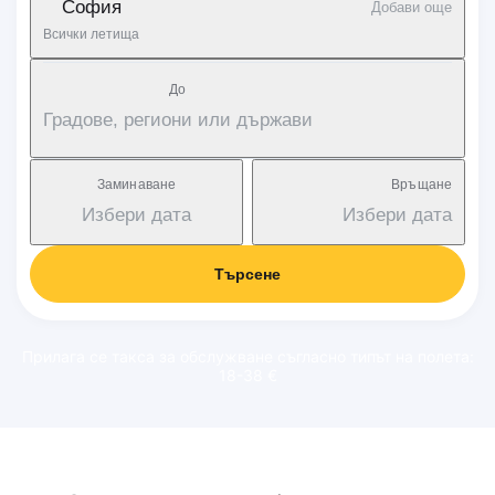
София
Добави още
Всички летища
Дo
Градове, региони или държави
Заминаване
Връщане
Избери дата
Избери дата
Търсене
Прилага се такса за обслужване съгласно типът на полета:
18-38 €