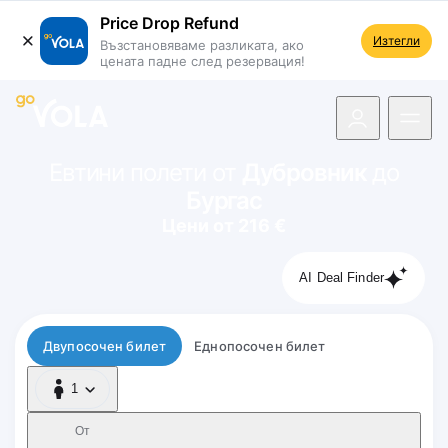
Price Drop Refund
Изтегли
Възстановяваме разликата, ако
цената падне след резервация!
 навигацията
Евтини полети от
Дубровник
до
Бургас
Цени от 216 €
AI Deal Finder
Тип полет
Двупосочен билет
Еднопосочен билет
1
1 Пътник
От