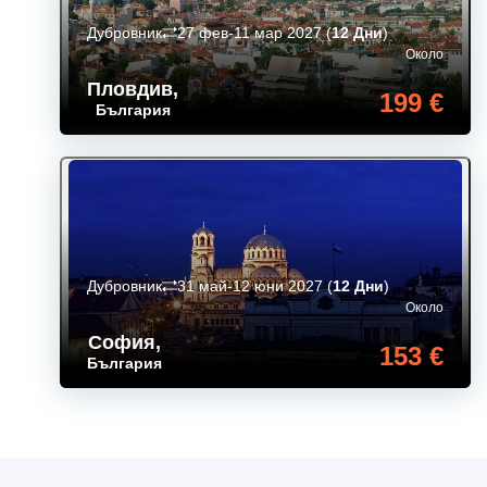
Дубровник
27 фев-11 мар 2027
(
12 Дни
)
Около
Пловдив
,
199 €
България
Дубровник
31 май-12 юни 2027
(
12 Дни
)
Около
София
,
153 €
България