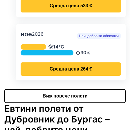
Средна цена
533 €
ное
2026
Най-добро за обиколки
Средна месечна температура и ва
14°C
Температура
30%
Валежи
Средна цена
264 €
Виж повече полети
Евтини полети от
Дубровник до Бургас –
най-добрите цени,