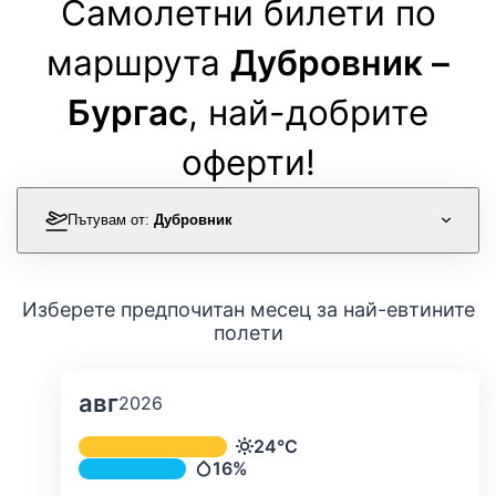
Самолетни билети по
маршрута
Дубровник –
Бургас
, най-добрите
оферти!
Пътувам от:
Дубровник
Изберете предпочитан месец за най-евтините
полети
авг
2026
Средна месечна температура и ва
24°C
Температура
16%
Валежи