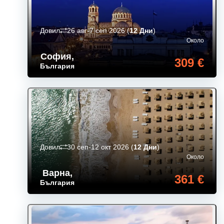
Довил
26 авг-7 сеп 2026
(
12 Дни
)
Около
София
,
309 €
България
Довил
30 сеп-12 окт 2026
(
12 Дни
)
Около
Варна
,
361 €
България