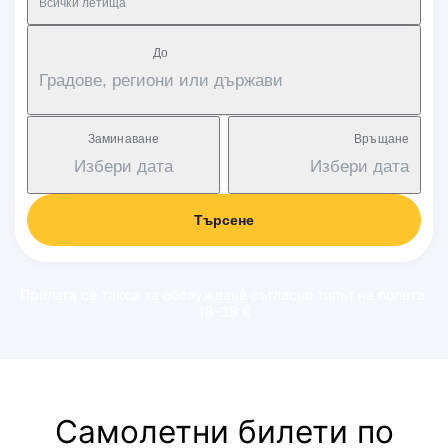
Всички летища
Дo
Градове, региони или държави
Заминаване
Връщане
Избери дата
Избери дата
Търсене
Прилага се такса за обслужване съгласно типът на полета:
18-38 €
Самолетни билети по