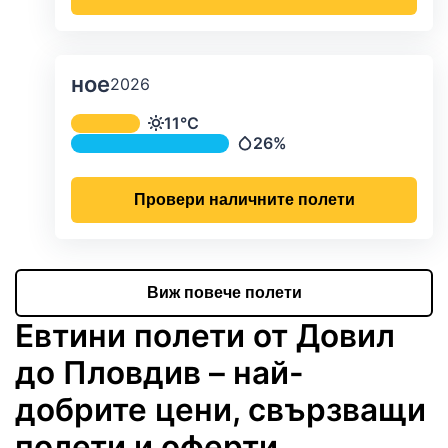
ное
2026
Средна месечна температура и ва
11°C
Температура
26%
Валежи
Провери наличните полети
Виж повече полети
Евтини полети от Довил
до Пловдив – най-
добрите цени, свързващи
полети и оферти