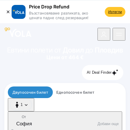
Price Drop Refund
Изтегли
Възстановяваме разликата, ако
цената падне след резервация!
 навигацията
Евтини полети от
Довил
до
Пловдив
Цени от 464 €
AI Deal Finder
Тип полет
Двупосочен билет
Еднопосочен билет
1
1 Пътник
От
София
Добави още