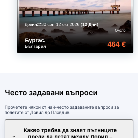
Довил
30 сеп-12 окт 2026
(
12 Дни
)
Около
Бургас
,
464 €
България
Често задавани въпроси
Прочетете някои от най-често задаваните въпроси за
полетите от Довил до Пловдив.
Какво трябва да знаят пътниците
преди да летят между Довил –