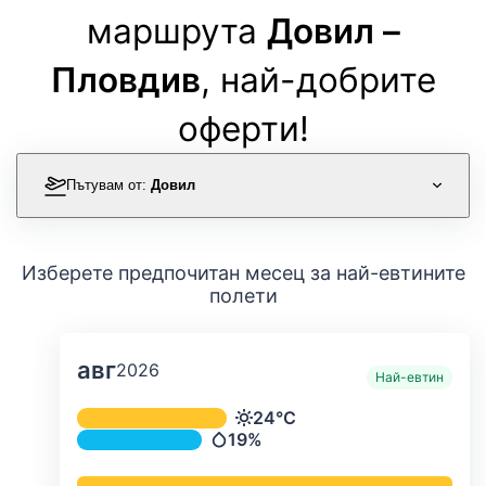
маршрута
Довил –
Пловдив
, най-добрите
оферти!
Пътувам от:
Довил
Изберете предпочитан месец за най-евтините
полети
авг
2026
Най-евтин
Средна месечна температура и ва
24°C
Температура
19%
Валежи