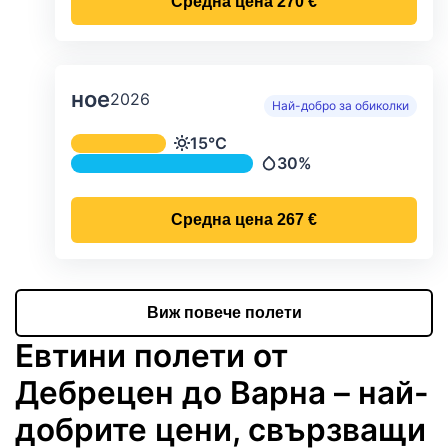
Средна цена
270 €
ное
2026
Най-добро за обиколки
Средна месечна температура и ва
15°C
Температура
30%
Валежи
Средна цена
267 €
Виж повече полети
Евтини полети от
Дебрецен до Варна – най-
добрите цени, свързващи