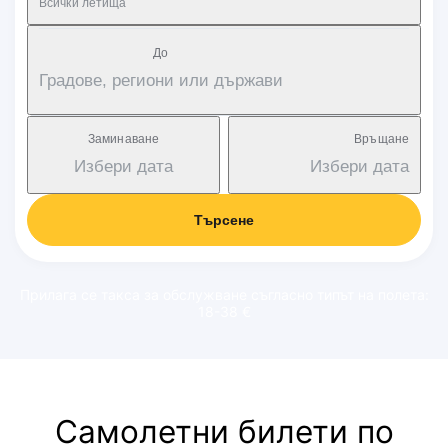
Всички летища
Дo
Градове, региони или държави
Заминаване
Връщане
Избери дата
Избери дата
Търсене
Прилага се такса за обслужване съгласно типът на полета:
18-38 €
Самолетни билети по