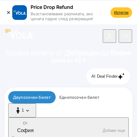
Price Drop Refund
Изтегли
Възстановяваме разликата, ако
цената падне след резервация!
 навигацията
Евтини полети от
Дебрецен
до
Варна
Цени от 42 €
AI Deal Finder
Тип полет
Двупосочен билет
Еднопосочен билет
1
1 Пътник
От
София
Добави още