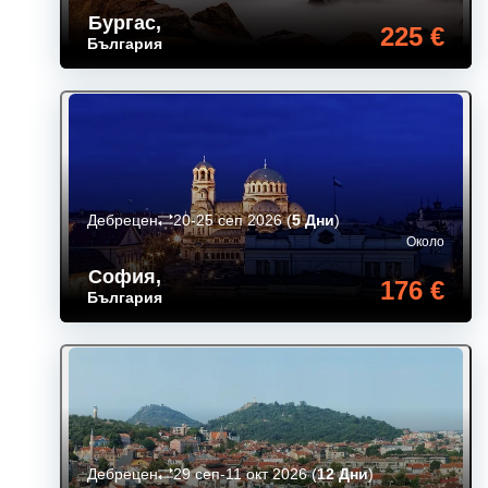
Бургас
,
225 €
България
Дебрецен
20-25 сеп 2026
(
5 Дни
)
Около
София
,
176 €
България
Дебрецен
29 сеп-11 окт 2026
(
12 Дни
)