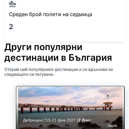
Среден брой полети на седмица
2
Други популярни
дестинации в България
Открий най-популярните дестинации и се вдъхнови за
следващото си пътуване.
Дебрецен
19-21 фев 2027
(
2 Дни
)
Около