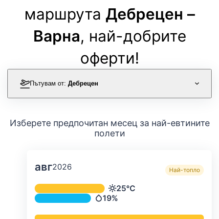
маршрута
Дебрецен –
Варна
, най-добрите
оферти!
Пътувам от:
Дебрецен
Изберете предпочитан месец за най-евтините
полети
авг
2026
Най-топло
Средна месечна температура и ва
25°C
Температура
19%
Валежи