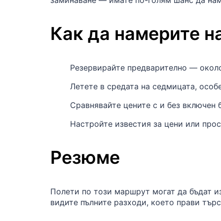
заминаване — имате по-голям шанс да нам
Как да намерите н
Резервирайте предварително — око
Летете в средата на седмицата, особ
Сравнявайте цените с и без включен б
Настройте известия за цени или про
Резюме
Полети по този маршрут могат да бъдат и
видите пълните разходи, което прави търс