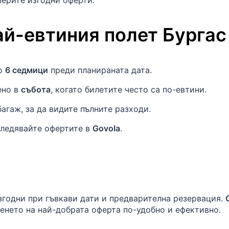
ерите изгодни оферти.
ай-евтиния полет
Бургас
ло
6 седмици
преди планираната дата.
ено в
събота
, когато билетите често са по-евтини.
агаж, за да видите пълните разходи.
следявайте офертите в
Govola
.
згодни при гъвкави дати и предварителна резервация.
енето на най-добрата оферта по-удобно и ефективно.