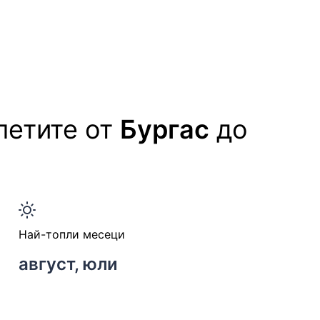
летите от
Бургас
до
Най-топли месеци
август, юли