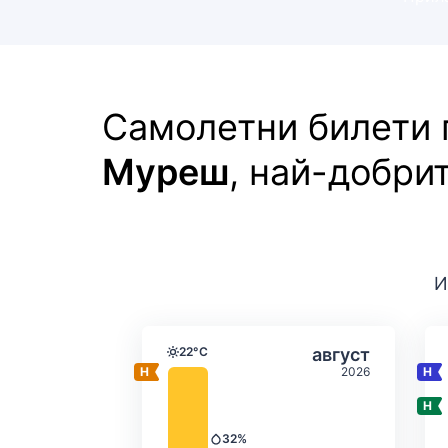
Самолетни билети
Муреш
, най-добри
И
Средна месечна темпе
Избери авгус
22°C
август
Температура
2026
32%
Валежи