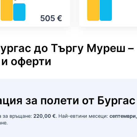
Валежи
505 €
Бургас до Търгу Муреш –
 и оферти
ция за полети
от
Бургас
а за връщане:
220,00 €
. Най-евтини месеци:
септември,
не.