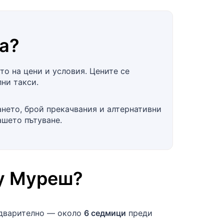
a
?
о на цени и условия. Цените се
ни такси.
ането, брой прекачвания и алтернативни
ашето пътуване.
у Муреш
?
едварително — около
6 седмици
преди