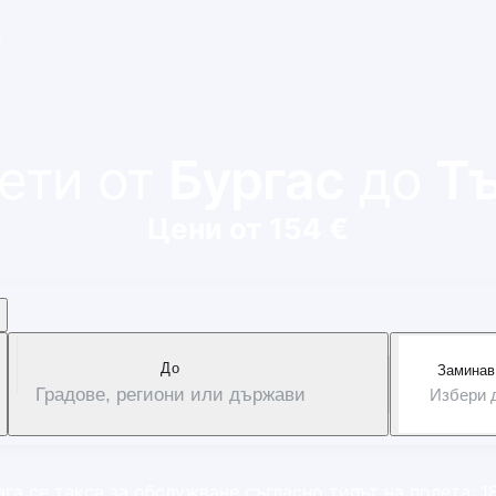
и
ети от
Бургас
до
Т
Цени от 154 €
Дo
Заминав
Градове, региони или държави
Избери 
га се такса за обслужване съгласно типът на полета: 1