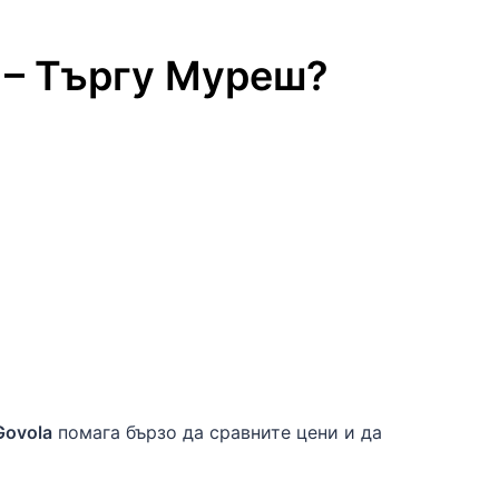
–
Търгу Муреш
?
Govola
помага бързо да сравните цени и да