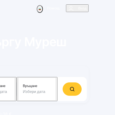
Помощ
Вход
ъргу Муреш
ане
Връщане
дата
Избери дата
8-38 €