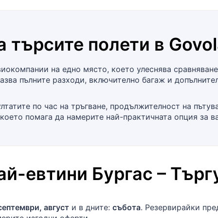
а търсите полети в
Govol
окомпании на едно място, което улеснява сравняванет
азва пълните разходи, включително багаж и допълнител
лтатите по час на тръгване, продължителност на пътув
 което помага да намерите най-практичната опция за в
най-евтини
Бургас
–
Търг
септември, август
и в дните:
събота
. Резервирайки пр