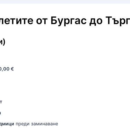
олетите
от
Бургас
до
Тър
и)
0,00 €
т
а
едмици
преди заминаване