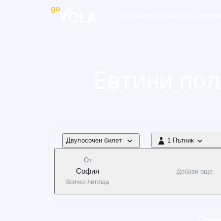
 навигацията
Самолетни билети
Хотели
Кол
Евтини пол
Тип полет
Двупосочен билет
1 Пътник
1 Пътник
От
София
Добави още
Всички летища
Прила