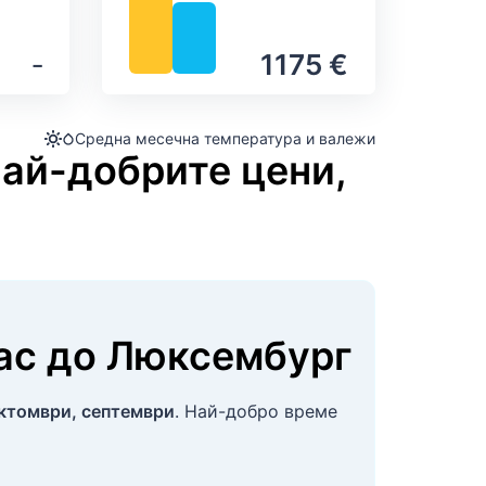
‐
1175 €
Средна месечна температура и валежи
най-добрите цени,
ас
до
Люксембург
ктомври, септември
. Най-добро време