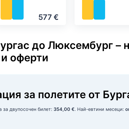
577 €
Бургас до Люксембург – 
 и оферти
ция за полетите
от
Бург
на за двупосочен билет:
354,00 €
. Най-евтини месеци:
о