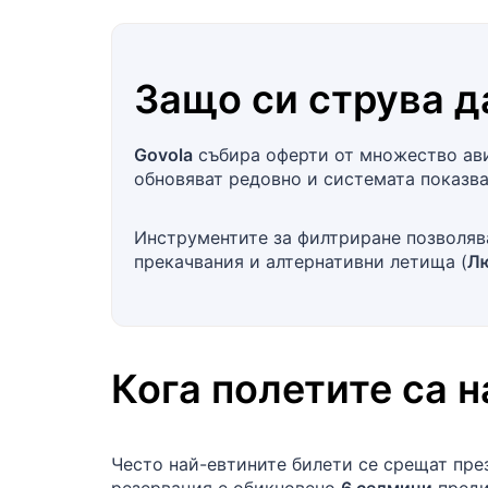
Защо си струва д
Govola
събира оферти от множество ави
обновяват редовно и системата показва
Инструментите за филтриране позволява
прекачвания и алтернативни летища (
Л
Кога полетите са 
Често най-евтините билети се срещат пр