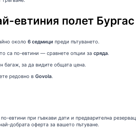
 тръгване.
ай-евтиния полет
Бургас
айно около
6 седмици
преди пътуването.
сто са по-евтини — сравнете опции за
сряда
.
н багаж, за да видите общата цена.
дете редовно в
Govola
.
 по-евтини при гъвкави дати и предварителна резерва
най-добрата оферта за вашето пътуване.