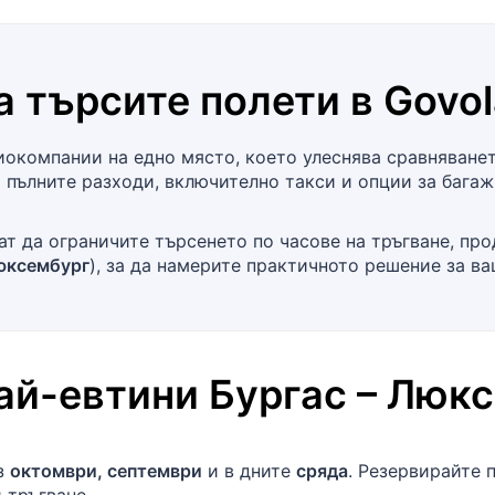
а търсите полети в
Govol
окомпании на едно място, което улеснява сравняването
 пълните разходи, включително такси и опции за багаж
т да ограничите търсенето по часове на тръгване, пр
юксембург
), за да намерите практичното решение за ва
най-евтини
Бургас
–
Люкс
ез
октомври, септември
и в дните
сряда
. Резервирайте 