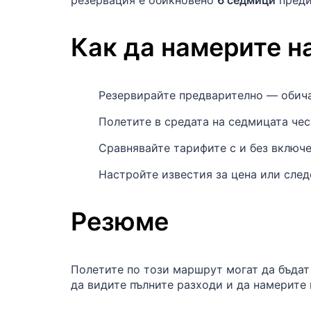
резервация е обикновено
6 седмици
преди
Как да намерите н
Резервирайте предварително — обич
Полетите в средата на седмицата че
Сравнявайте тарифите с и без включе
Настройте известия за цена или сле
Резюме
Полетите по този маршрут могат да бъдат
да видите пълните разходи и да намерите 