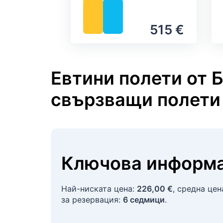
515 €
Евтини полети от 
свързващи полети
Ключова информа
Най-ниската цена:
226,00 €
, средна це
за резервация:
6 седмици
.