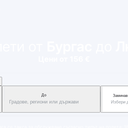
и
лети от
Бургас
до
Л
Цени от 156 €
Дo
Заминав
Градове, региони или държави
Избери 
га се такса за обслужване съгласно типът на полета: 1