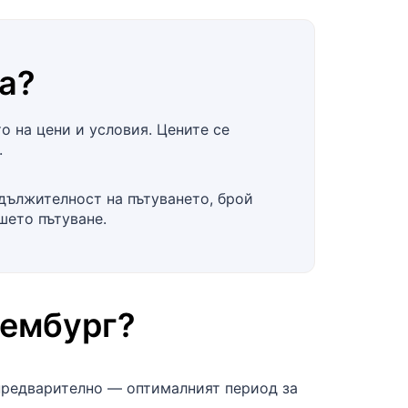
a
?
 на цени и условия. Цените се
.
одължителност на пътуването, брой
шето пътуване.
ембург
?
предварително — оптималният период за