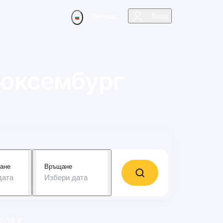
Помощ
Вход
юксембург
ане
Връщане
дата
Избери дата
8-38 €