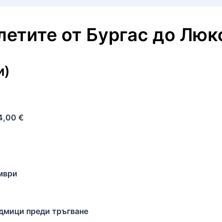
олетите
от
Бургас
до
Люк
и)
4,00 €
мври
едмици преди тръгване