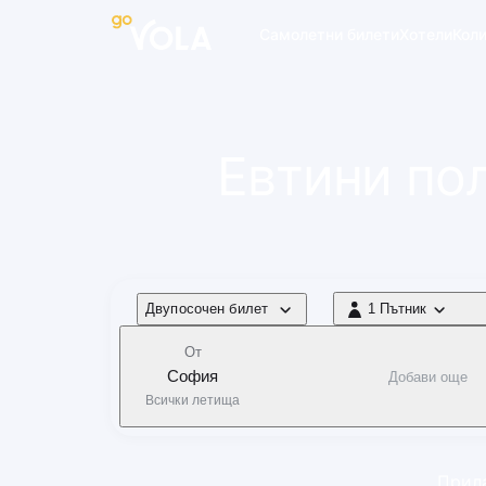
 навигацията
Самолетни билети
Хотели
Кол
Евтини по
Тип полет
Двупосочен билет
1 Пътник
1 Пътник
От
София
Добави още
Всички летища
Прила