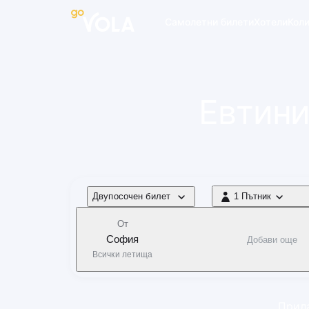
 навигацията
Самолетни билети
Хотели
Кол
Евтини
Тип полет
Двупосочен билет
1 Пътник
1 Пътник
От
София
Добави още
Всички летища
Прила