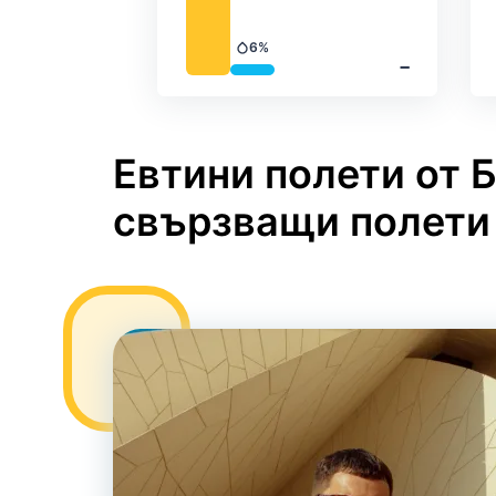
6%
Валежи
‐
Евтини полети от Б
свързващи полети