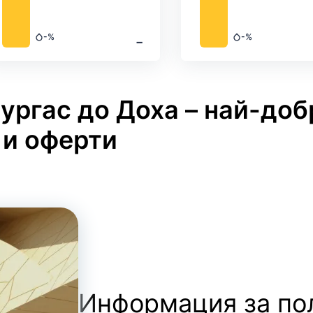
‐
-%
-%
Валежи
Валежи
ургас до Доха – най-доб
 и оферти
Информация за по