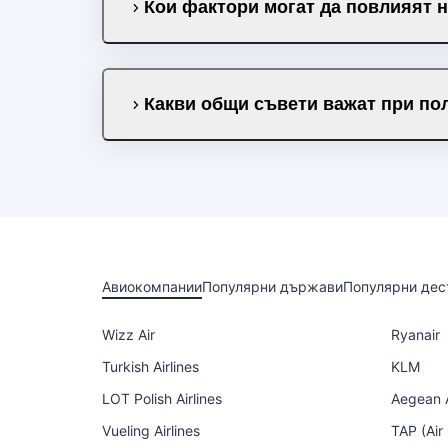
Кои фактори могат да повлияят н
Какви общи съвети важат при пол
Авиокомпании
Популярни държави
Популярни дес
Wizz Air
Ryanair
Turkish Airlines
KLM
LOT Polish Airlines
Aegean A
Vueling Airlines
TAP (Air