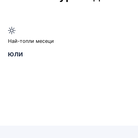
Най-топли месеци
юли