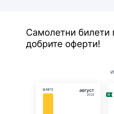
Самолетни билети
добрите оферти!
И
Средна месечна темпе
Избери авгус
36°C
август
Температура
2026