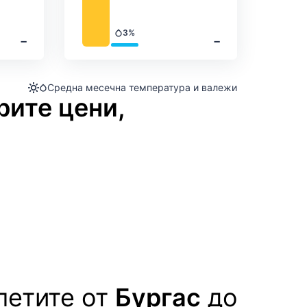
3%
‐
‐
Валежи
Средна месечна температура и валежи
рите цени,
летите от
Бургас
до