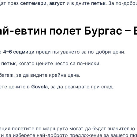
щат през
септември, август
и в дните
петък
. За по-доб
ай-евтин полет
Бургас
–
ло
4–6 седмици
преди пътуването за по-добри цени.
в
петък
, когато цените често са по-ниски.
агаж, за да видите крайна цена.
ете цените в
Govola
, за да реагирате при спад.
ация полетите по маршрута могат да бъдат значително
 и да изберете най-доброто предложение за вашето пъ