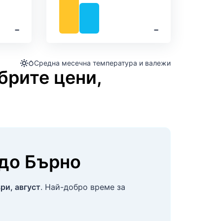
‐
‐
Средна месечна температура и валежи
брите цени,
до
Бърно
ри, август
. Най-добро време за