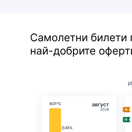
Самолетни билети
най-добрите оферт
И
Средна месечна темпе
Избери авгус
21°C
август
Температура
2026
35%
Валежи