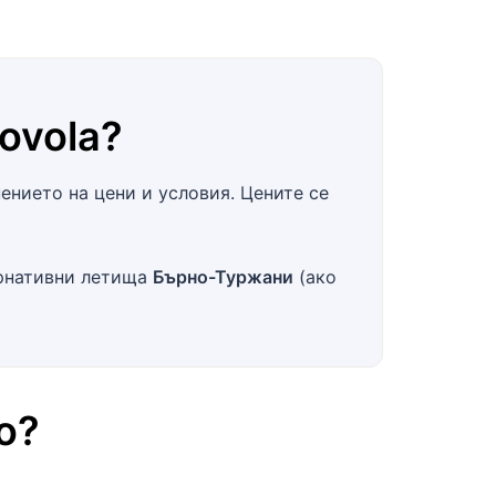
ovola
?
нието на цени и условия. Цените се
ернативни летища
Бърно-Туржани
(ако
о
?