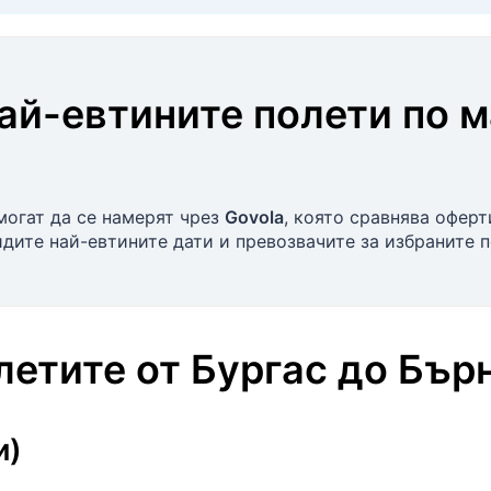
най-евтините полети по 
могат да се намерят чрез
Govola
, която сравнява оферт
идите най-евтините дати и превозвачите за избраните 
олетите
от
Бургас
до
Бър
и)