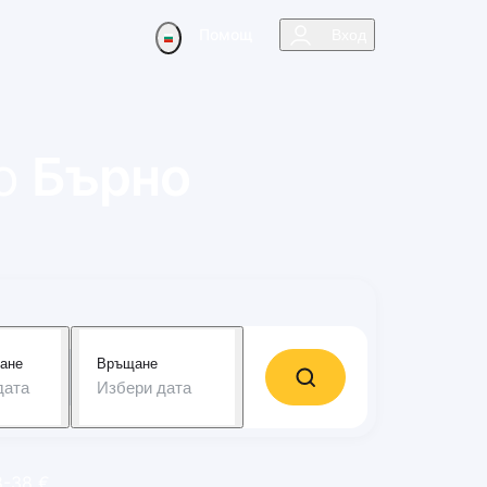
Помощ
Вход
о
Бърно
ане
Връщане
дата
Избери дата
8-38 €