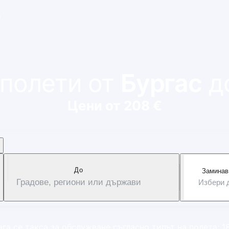
и
 полети от
Бургас
д
Цени от 208 €
Дo
Заминав
Градове, региони или държави
Избери 
га се такса за обслужване съгласно типът на полета: 1