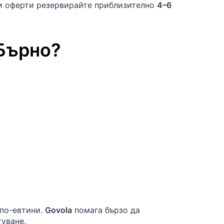
ри оферти резервирайте приблизително
4–6
Бърно
?
 по-евтини.
Govola
помага бързо да
туване.