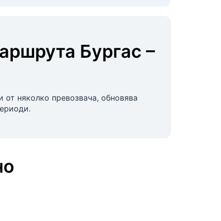
маршрута
Бургас
–
и от няколко превозвача, обновява
периоди.
но