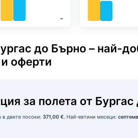
‐
Бургас до Бърно – най-до
 и оферти
ция за полета
от
Бургас
а в двете посоки:
371,00 €
. Най-евтини месеци:
септемв