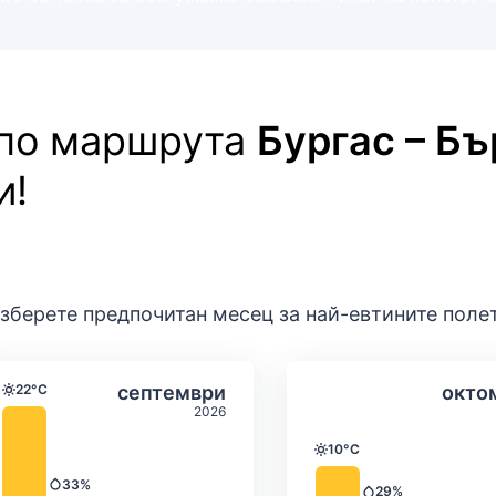
 по маршрута
Бургас – Б
и!
зберете предпочитан месец за най-евтините поле
ратура и валежи
Средна месечна температура и вал
Средна месеч
т
Избери септември
22°C
септември
окто
Температура
2026
10°C
Температура
33%
Валежи
29%