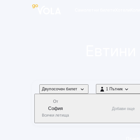
 навигацията
Самолетни билети
Хотели
Кол
Евтини
Тип полет
Двупосочен билет
1 Пътник
1 Пътник
От
София
Добави още
Всички летища
Прила