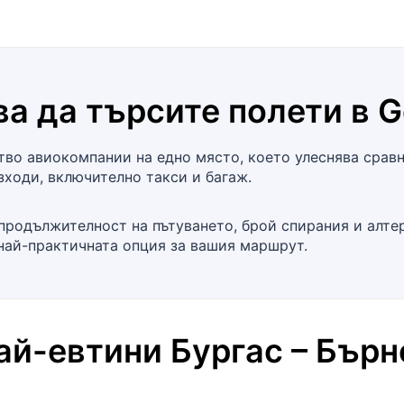
а да търсите полети в
G
о авиокомпании на едно място, което улеснява сравне
зходи, включително такси и багаж.
 продължителност на пътуването, брой спирания и алт
 най-практичната опция за вашия маршрут.
най-евтини
Бургас
–
Бърн