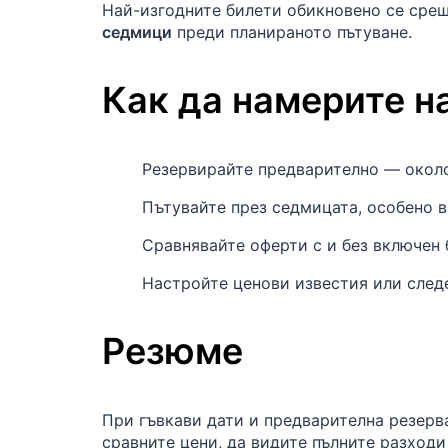
Най-изгодните билети обикновено се сре
седмици
преди планираното пътуване.
Как да намерите н
Резервирайте предварително — око
Пътувайте през седмицата, особено 
Сравнявайте оферти с и без включен б
Настройте ценови известия или след
Резюме
При гъвкави дати и предварителна резерв
сравните цени, да видите пълните разходи