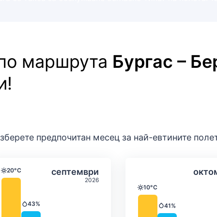
 по маршрута
Бургас – Бе
и!
зберете предпочитан месец за най-евтините поле
ратура и валежи
Средна месечна температура и вал
Средна месеч
т
Избери септември
20°C
септември
окто
Температура
2026
10°C
Температура
43%
41%
Валежи
Валежи