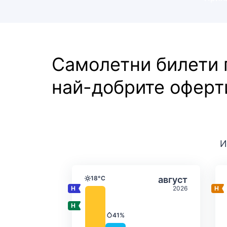
Самолетни билети
най-добрите оферт
И
Средна месечна темпе
Избери авгус
18°C
август
Температура
2026
41%
Валежи