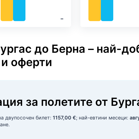
‐
ургас до Берна – най-до
 и оферти
ция за полетите
от
Бург
 за двупосочен билет:
1157,00 €
; най-евтини месеци:
авг
ане.