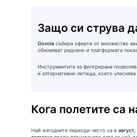
Защо си струва д
Govola
събира оферти от множество ави
обновяват редовно и платформата показ
Инструментите за филтриране позволява
и алтернативни летища, което улеснява
Кога полетите са 
Най-изгодните периоди често са в
август,