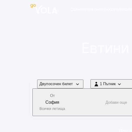
 навигацията
Самолетни билети
Хотели
Кол
Евтини
Тип полет
Двупосочен билет
1 Пътник
1 Пътник
От
София
Добави още
Всички летища
Прила