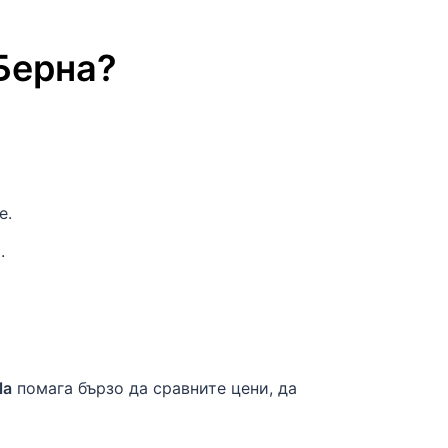
Берна
?
е.
.
la
помага бързо да сравните цени, да