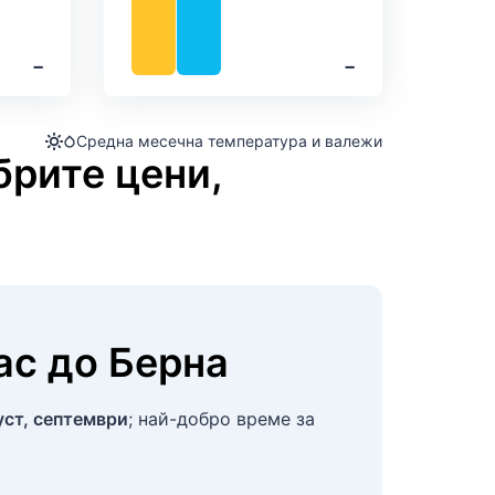
‐
‐
Средна месечна температура и валежи
брите цени,
ас
до
Берна
уст, септември
; най-добро време за