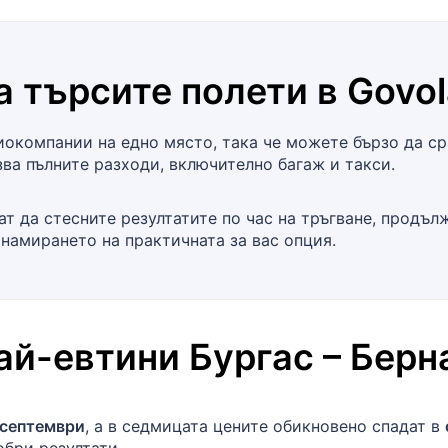
а търсите полети в
Govol
окомпании на едно място, така че можете бързо да сра
ва пълните разходи, включително багаж и такси.
т да стесните резултатите по час на тръгване, продъл
 намирането на практичната за вас опция.
най-евтини
Бургас
–
Берн
 септември
, а в седмицата цените обикновено спадат в