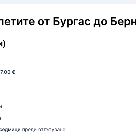
олетите
от
Бургас
до
Бер
и)
7,00 €
и
а
 седмици
преди отпътуване