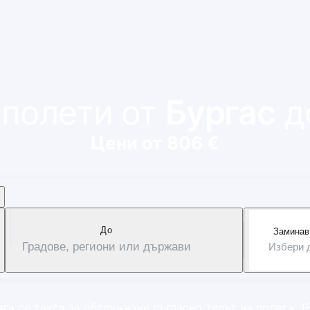
и
 полети от
Бургас
д
Цени от 806 €
Дo
Заминав
Градове, региони или държави
Избери 
га се такса за обслужване съгласно типът на полета: 1