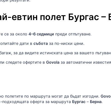
обри резултати.
ай-евтин полет
Бургас
–
е се за около
4–6 седмици
преди отпътуване.
 опитайте дати в
събота
за по-ниски цени.
багаж, за да видите истинската цена за вашето пътуван
ли следете офертите в
Govola
за автоматични известия
но полетите по маршрута могат да бъдат изгодни.
Govo
ай-подходящата оферта за маршрута
Бургас
–
Берна
.