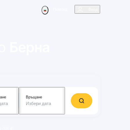
Помощ
Вход
о
Берна
ане
Връщане
дата
Избери дата
8-38 €