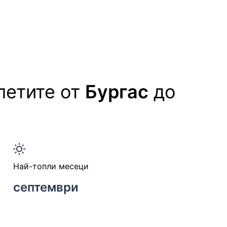
летите от
Бургас
до
Най-топли месеци
септември