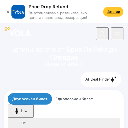
Price Drop Refund
Изтегли
Възстановяваме разликата, ако
цената падне след резервация!
 навигацията
Евтини полети от
Брив Ла Гейл
до
Пловдив
Цени от 408 €
AI Deal Finder
Тип полет
Двупосочен билет
Еднопосочен билет
1
1 Пътник
От