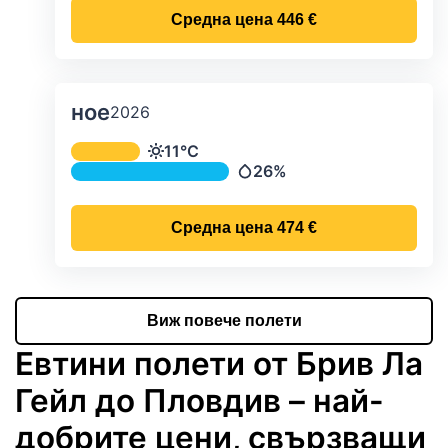
Средна цена
446 €
ное
2026
Средна месечна температура и ва
11°C
Температура
26%
Валежи
Средна цена
474 €
Виж повече полети
Евтини полети от Брив Ла
Гейл до Пловдив – най-
добрите цени, свързващи