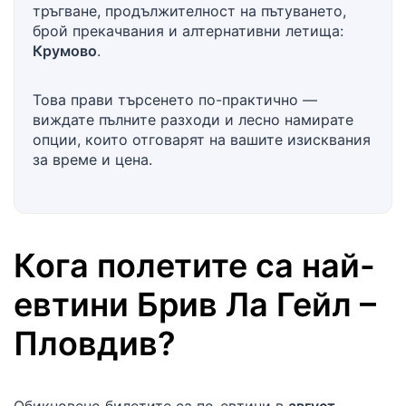
тръгване, продължителност на пътуването,
брой прекачвания и алтернативни летища:
Крумово
.
Това прави търсенето по-практично —
виждате пълните разходи и лесно намирате
опции, които отговарят на вашите изисквания
за време и цена.
Кога полетите са най-
евтини
Брив Ла Гейл
–
Пловдив
?
Обикновено билетите са по-евтини в
август,