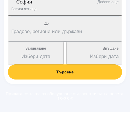
София
Добави още
Всички летища
Дo
Градове, региони или държави
Заминаване
Връщане
Избери дата
Избери дата
Търсене
Прилага се такса за обслужване съгласно типът на полета:
18-38 €