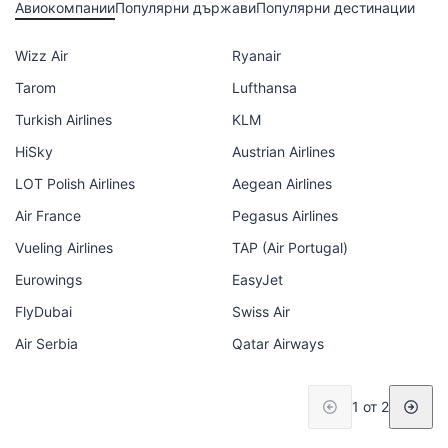
Авиокомпании
Популярни държави
Популярни дестинации
Wizz Air
Ryanair
Tarom
Lufthansa
Turkish Airlines
KLM
HiSky
Austrian Airlines
LOT Polish Airlines
Aegean Airlines
Air France
Pegasus Airlines
Vueling Airlines
TAP (Air Portugal)
Eurowings
EasyJet
FlyDubai
Swiss Air
Air Serbia
Qatar Airways
1 от 2