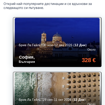
Открий най-популярните дестинации и се вдъхнови за
следващото си пътуване.
Брив Ла Гейл
30 ное-12 дек 2026
(
12 Дни
)
Около
София
,
328 €
България
Брив Ла Гейл
29 сеп-11 окт 2026
(
12 Дни
)
Около