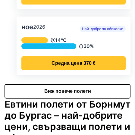
ное
2026
Най-добро за обиколки
Средна месечна температура и ва
14°C
Температура
30%
Валежи
Средна цена
370 €
Виж повече полети
Евтини полети от Борнмут
до Бургас – най-добрите
цени, свързващи полети и