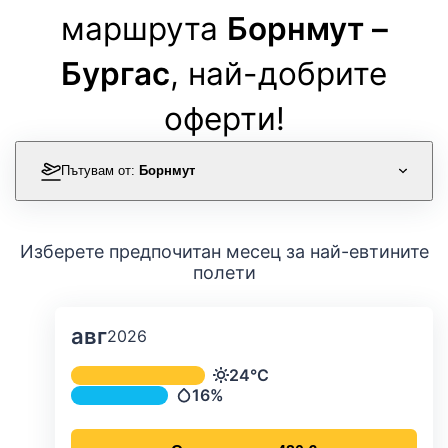
маршрута
Борнмут –
Бургас
, най-добрите
оферти!
Пътувам от:
Борнмут
Изберете предпочитан месец за най-евтините
полети
авг
2026
Средна месечна температура и ва
24°C
Температура
16%
Валежи