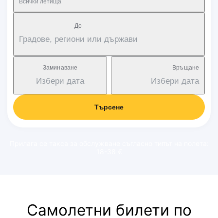
Всички летища
Дo
Градове, региони или държави
Заминаване
Връщане
Избери дата
Избери дата
Търсене
Прилага се такса за обслужване съгласно типът на полета:
18-38 €
Самолетни билети по