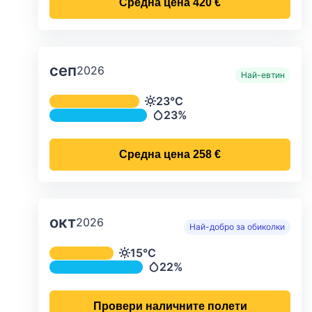
Средна цена
420 €
сеп
2026
Най-евтин
Средна месечна температура и ва
23°C
Температура
23%
Валежи
Средна цена
258 €
окт
2026
Най-добро за обиколки
Средна месечна температура и ва
15°C
Температура
22%
Валежи
Провери наличните полети