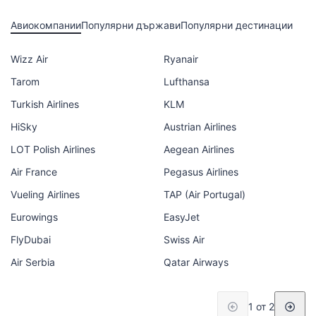
Авиокомпании
Популярни държави
Популярни дестинации
Wizz Air
Ryanair
Tarom
Lufthansa
Turkish Airlines
KLM
HiSky
Austrian Airlines
LOT Polish Airlines
Aegean Airlines
Air France
Pegasus Airlines
Vueling Airlines
TAP (Air Portugal)
Eurowings
EasyJet
FlyDubai
Swiss Air
Air Serbia
Qatar Airways
1 от 2