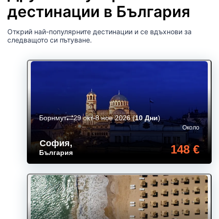
дестинации в България
Открий най-популярните дестинации и се вдъхнови за
следващото си пътуване.
Борнмут
29 окт-8 ное 2026
(
10 Дни
)
Около
София
,
148 €
България