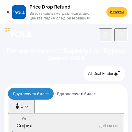
Price Drop Refund
Изтегли
Възстановяваме разликата, ако
цената падне след резервация!
 навигацията
Евтини полети от
Борнмут
до
Бургас
Цени от 258 €
AI Deal Finder
Тип полет
Двупосочен билет
Еднопосочен билет
1
1 Пътник
От
София
Добави още