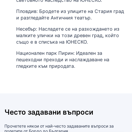
Пловдив: Бродете из улиците на Стария град
и разгледайте Античния театър.
Несебър: Насладете се на разхождането из
малките улички на този древен град, който
също е в списъка на ЮНЕСКО.
Национален парк Пирин: Идеален за
пешеходни преходи и наслаждаване на
гледките към природата.
Често задавани въпроси
Прочетете някои от най-често задаваните въпроси за
полетите от Бордо до България.