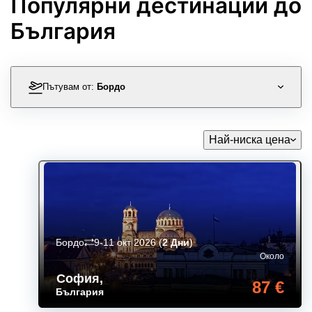
Популярни дестинации до
България
Пътувам от:
Бордо
Най-ниска цена
Бордо
9-11 окт 2026
(
2 Дни
)
Около
София
,
87 €
България