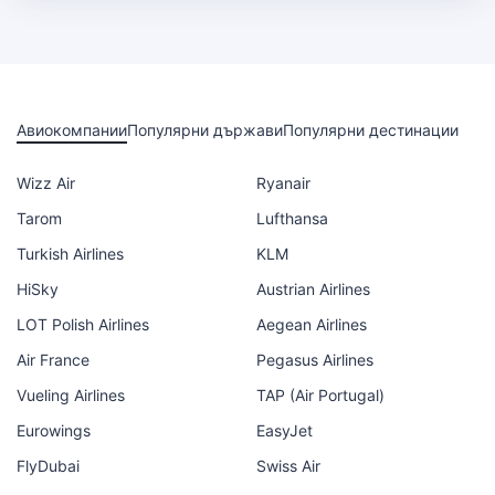
Авиокомпании
Популярни държави
Популярни дестинации
Wizz Air
Ryanair
Tarom
Lufthansa
Turkish Airlines
KLM
HiSky
Austrian Airlines
LOT Polish Airlines
Aegean Airlines
Air France
Pegasus Airlines
Vueling Airlines
TAP (Air Portugal)
Eurowings
EasyJet
FlyDubai
Swiss Air