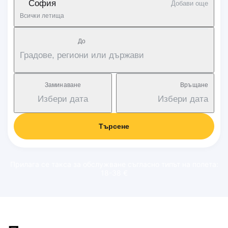
София
Добави още
Всички летища
Дo
Градове, региони или държави
Заминаване
Връщане
Избери дата
Избери дата
Търсене
Прилага се такса за обслужване съгласно типът на полета:
18-38 €