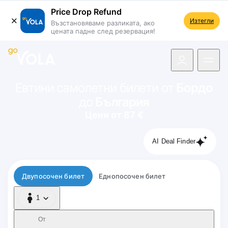
Price Drop Refund
Изтегли
Възстановяваме разликата, ако
цената падне след резервация!
 навигацията
Евтини самолетни билети от
Бордо
до
България
Цени от 87 €
AI Deal Finder
Тип полет
Двупосочен билет
Еднопосочен билет
1
1 Пътник
От