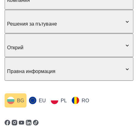
Компания
Решения за пътуване
Открий
Правна информация
BG
EU
PL
RO