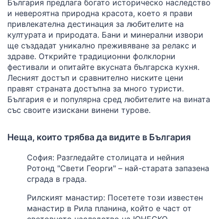
България предлага богато историческо наследство
и невероятна природна красота, което я прави
привлекателна дестинация за любителите на
културата и природата. Бани и минерални извори
ще създадат уникално преживяване за релакс и
здраве. Открийте традиционни фолклорни
фестивали и опитайте вкусната българска кухня.
Лесният достъп и сравнително ниските цени
правят страната достъпна за много туристи.
България е и популярна сред любителите на вината
със своите изискани винени турове.
Неща, които трябва да видите в България
София: Разгледайте столицата и нейния
Ротонд "Свети Георги" – най-старата запазена
сграда в града.
Рилският манастир: Посетете този известен
манастир в Рила планина, който е част от
световното наследство на ЮНЕСКО.