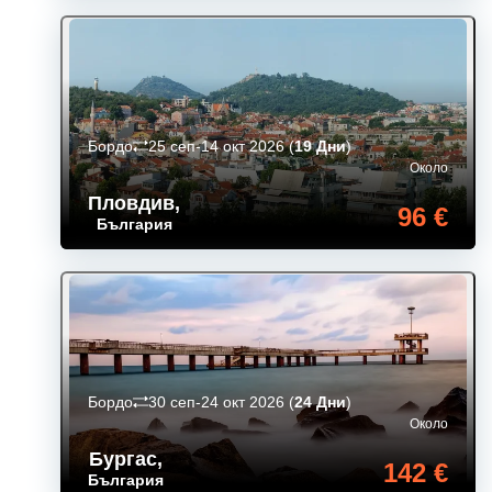
Бордо
25 сеп-14 окт 2026
(
19 Дни
)
Около
Пловдив
,
96 €
България
Бордо
30 сеп-24 окт 2026
(
24 Дни
)
Около
Бургас
,
142 €
България