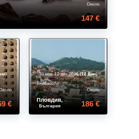
Около
147 €
Дни
)
30 ное-12 дек 2026
(
12 Дни
)
Билбао
Около
Около
Пловдив
,
59 €
186 €
България