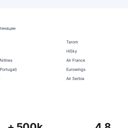
тинации
Tarom
HiSky
irlines
Air France
 Portugal)
Eurowings
r
Air Serbia
+ 500k
4.8