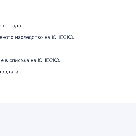
 в града.
товното наследство на ЮНЕСКО.
 е в списъка на ЮНЕСКО.
иродата.