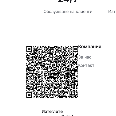
Обслужване на клиенти
Изт
Компания
За нас
Контакт
Изтеглете