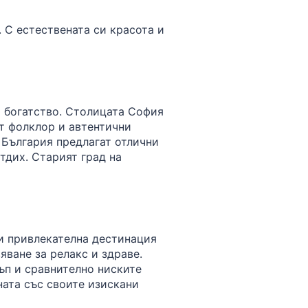
 С естествената си красота и
о богатство. Столицата София
ят фолклор и автентични
 България предлагат отлични
тдих. Старият град на
ви привлекателна дестинация
ване за релакс и здраве.
ъп и сравнително ниските
ната със своите изискани