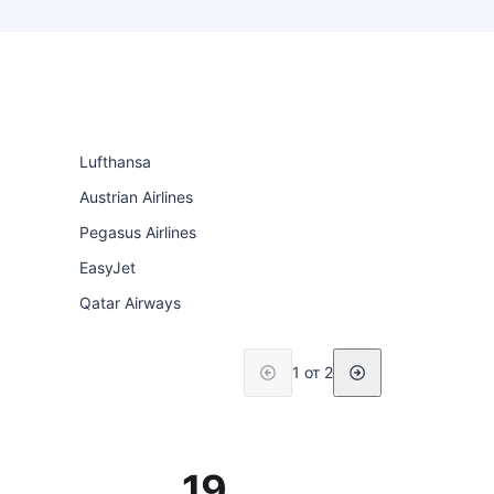
Lufthansa
Austrian Airlines
Pegasus Airlines
EasyJet
Qatar Airways
1 от 2
19