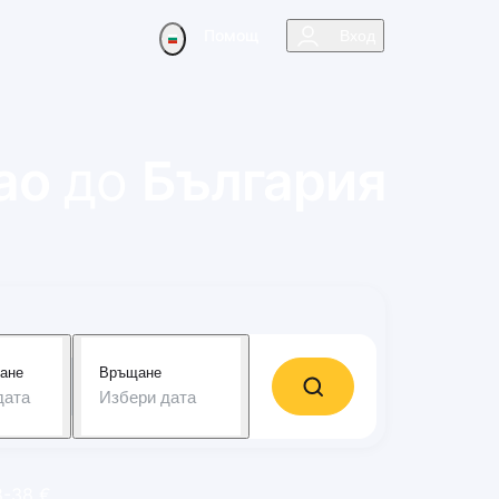
Помощ
Вход
ао
до
България
ане
Връщане
дата
Избери дата
8-38 €