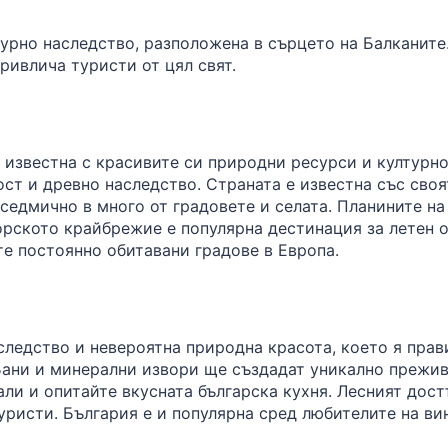
турно наследство, разположена в сърцето на Балканите.
ривлича туристи от цял свят.
 известна с красивите си природни ресурси и културн
ст и древно наследство. Страната е известна със сво
седмично в много от градовете и селата. Планините на
орското крайбрежие е популярна дестинация за летен о
те постоянно обитавани градове в Европа.
следство и невероятна природна красота, което я пра
Бани и минерални извори ще създадат уникално преживя
и и опитайте вкусната българска кухня. Лесният дост
уристи. България е и популярна сред любителите на ви