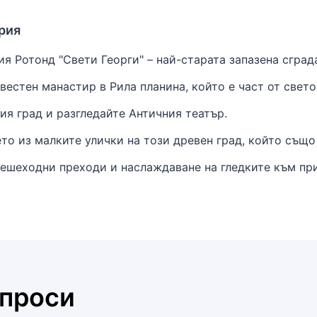
ария
я Ротонд "Свети Георги" – най-старата запазена сграда
вестен манастир в Рила планина, който е част от све
ия град и разгледайте Античния театър.
то из малките улички на този древен град, който също
пешеходни преходи и наслаждаване на гледките към пр
ъпроси