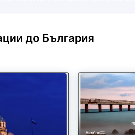
ации до
България
29
Билбао