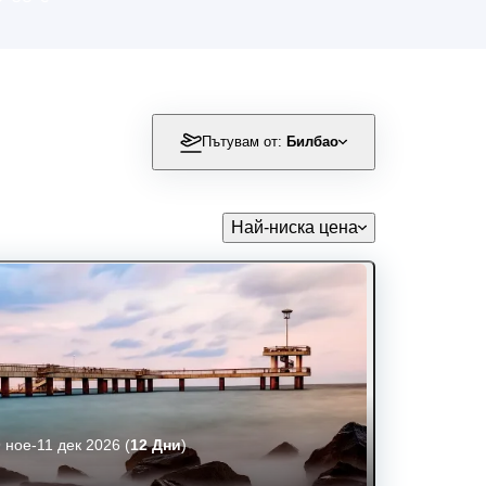
Пътувам от:
Билбао
Най-ниска цена
 ное-11 дек 2026
(
12 Дни
)