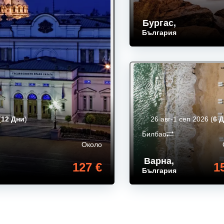
Бургас
,
България
(
12 Дни
)
26 авг-1 сеп 2026
(
6 
Билбао
Около
Варна
,
127 €
1
България