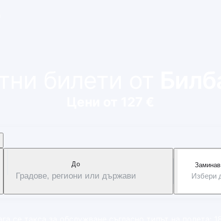
и
тни билети от
Билб
Цени от 127 €
Дo
Заминав
Градове, региони или държави
Избери 
га се такса за обслужване съгласно типът на полета: 1