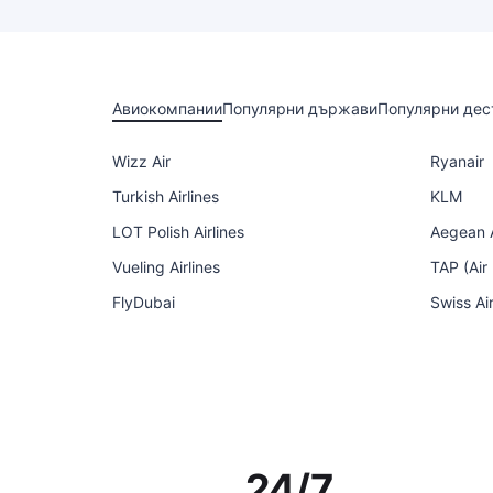
Авиокомпании
Популярни държави
Популярни дес
Wizz Air
Ryanair
Turkish Airlines
KLM
LOT Polish Airlines
Aegean A
Vueling Airlines
TAP (Air
FlyDubai
Swiss Ai
24/7