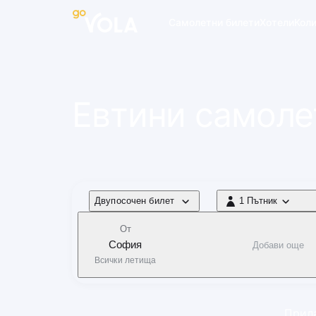
 навигацията
Самолетни билети
Хотели
Кол
Евтини самоле
Тип полет
Двупосочен билет
1 Пътник
1 Пътник
От
София
Добави още
Всички летища
Прила