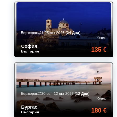
Бержерак
1-25 окт 2026
(
24 Дни
)
Около
София
,
135 €
България
Бержерак
30 сеп-12 окт 2026
(
12 Дни
)
Около
Бургас
,
180 €
България