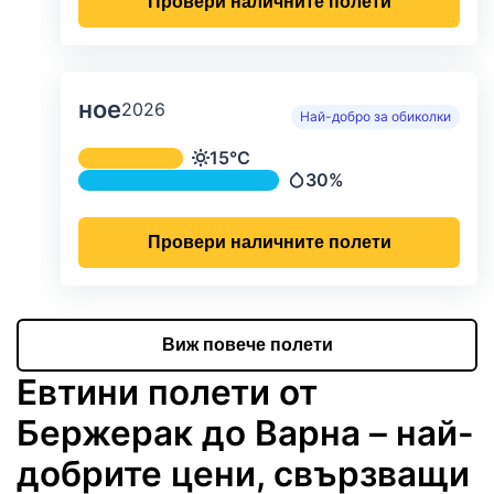
Провери наличните полети
ное
2026
Най-добро за обиколки
Средна месечна температура и ва
15°C
Температура
30%
Валежи
Провери наличните полети
Виж повече полети
Евтини полети от
Бержерак до Варна – най-
добрите цени, свързващи