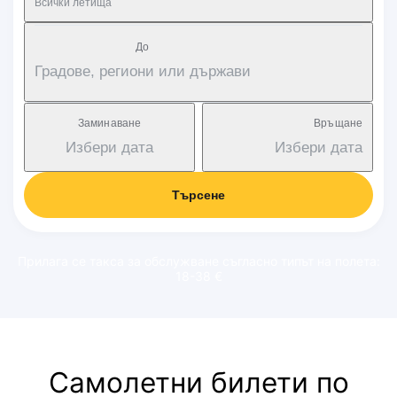
Всички летища
Дo
Градове, региони или държави
Заминаване
Връщане
Избери дата
Избери дата
Търсене
Прилага се такса за обслужване съгласно типът на полета:
18-38 €
Самолетни билети по