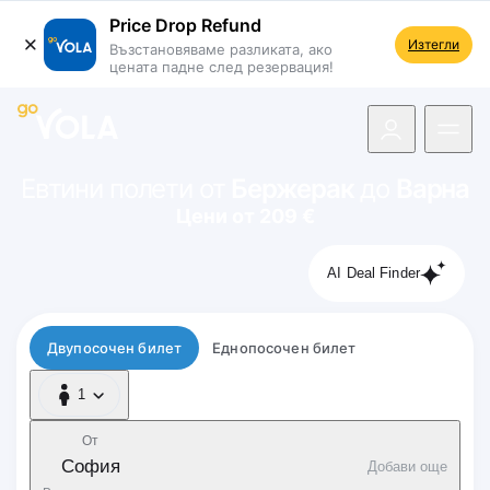
Price Drop Refund
Изтегли
Възстановяваме разликата, ако
цената падне след резервация!
 навигацията
Евтини полети от
Бержерак
до
Варна
Цени от 209 €
AI Deal Finder
Тип полет
Двупосочен билет
Еднопосочен билет
1
1 Пътник
От
София
Добави още