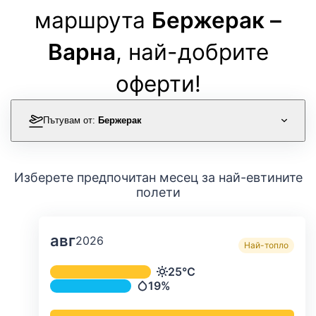
маршрута
Бержерак –
Варна
, най-добрите
оферти!
Пътувам от:
Бержерак
Изберете предпочитан месец за най-евтините
полети
авг
2026
Най-топло
Средна месечна температура и ва
25°C
Температура
19%
Валежи