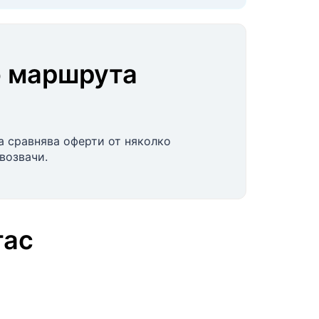
о маршрута
а сравнява оферти от няколко
возвачи.
гас