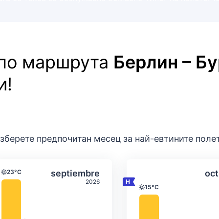
 по маршрута
Берлин – Бу
и!
зберете предпочитан месец за най-евтините поле
ратура и валежи
Средна месечна температура и вал
Средна месеч
o
Избери septiembre
23°C
septiembre
oct
Температура
2026
15°C
Температура