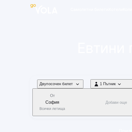
 навигацията
Самолетни билети
Хотели
Кол
Евтини 
Тип полет
Двупосочен билет
1 Пътник
1 Пътник
От
София
Добави още
Всички летища
Прила