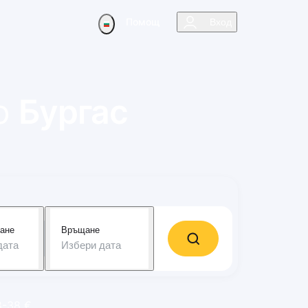
Помощ
Вход
о
Бургас
ане
Връщане
дата
Избери дата
8-38 €