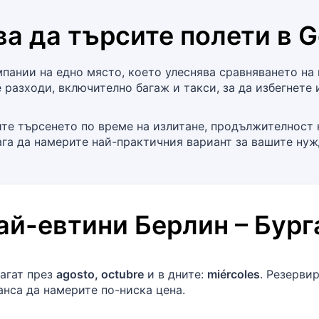
а да търсите полети в
G
ании на едно място, което улеснява сравняването на 
 разходи, включително багаж и такси, за да избегнете 
те търсенето по време на излитане, продължителност 
ага да намерите най-практичния вариант за вашите нуж
най-евтини
Берлин
–
Бург
агат през
agosto, octubre
и в дните:
miércoles
. Резерви
нса да намерите по-ниска цена.