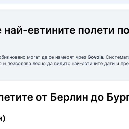
 най-евтините полети п
обикновено могат да се намерят чрез
Govola
. Системат
 и позволява лесно да видите най-евтините дати и пре
олетите
от
Берлин
до
Бур
и)