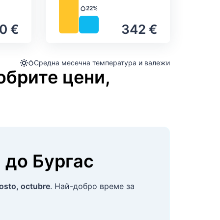
22%
Валежи
0 €
342 €
Средна месечна температура и валежи
обрите цени,
н
до
Бургас
osto, octubre
. Най-добро време за