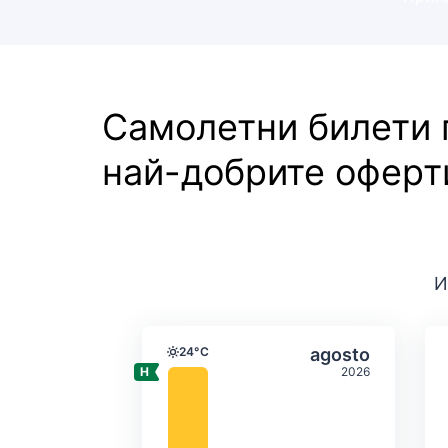
Самолетни билети
най-добрите оферт
И
Средна месечна темпе
Избери agost
24°C
agosto
Температура
2026