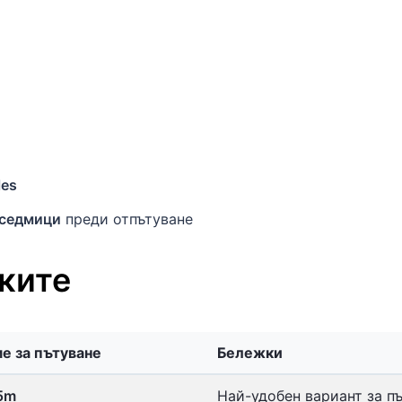
les
 седмици
преди отпътуване
ките
е за пътуване
Бележки
5m
Най-удобен вариант за пъ