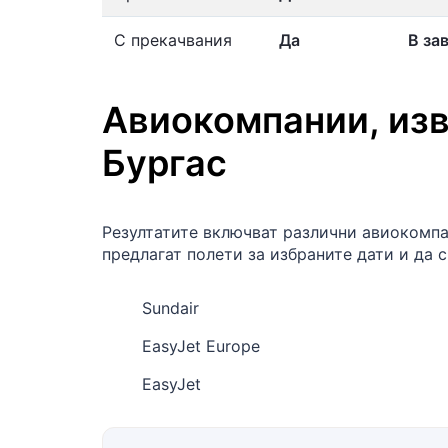
С прекачвания
Да
В за
Авиокомпании, из
Бургас
Резултатите включват различни авиокомпа
предлагат полети за избраните дати и да 
Sundair
EasyJet Europe
EasyJet