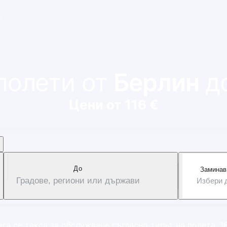
и
полети от
Берлин
д
Цени от 116 €
Дo
Заминав
Градове, региони или държави
Избери 
га се такса за обслужване съгласно типът на полета: 1