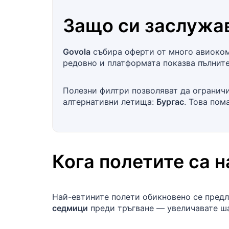
Защо си заслужав
Govola
събира оферти от много авиокомп
редовно и платформата показва пълните
Полезни филтри позволяват да ограничи
алтернативни летища:
Бургас
. Това пом
Кога полетите са 
Най-евтините полети обикновено се предл
седмици
преди тръгване — увеличавате ша