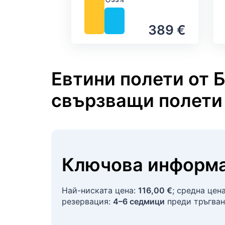
Валежи
389 €
Евтини полети от Б
свързващи полети
Ключова информа
Най-ниската цена:
116,00 €
; средна цен
резервация:
4–6 седмици
преди тръгван