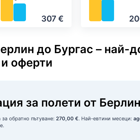
Валежи
307 €
20
ерлин до Бургас – най-д
 и оферти
ция за полети
от
Берли
а за обратно пътуване:
270,00 €
. Най-евтини месеци:
ag
е.