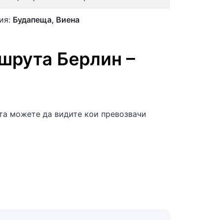
ия:
Будапеща, Виена
ршрута
Берлин
–
ата можете да видите кои превозвачи