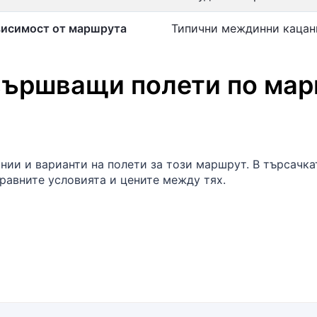
висимост от маршрута
Типични междинни кацан
вършващи полети по ма
нии и варианти на полети за този маршрут. В търсачк
сравните условията и цените между тях.