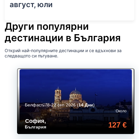
август, юли
Други популярни
дестинации в България
Открий най-популярните дестинации и се вдъхнови за
следващото си пътуване.
Белфаст
8-22 сеп 2026
(
14 Дни
)
Около
София
,
127 €
България