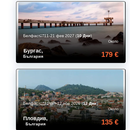
Белфаст
11-21 фев 2027
(
10 Дни
)
Около
Бургас
,
179 €
България
Белфаст
31 окт-12 ное 2026
(
12 Дни
)
Около
Пловдив
,
135 €
България