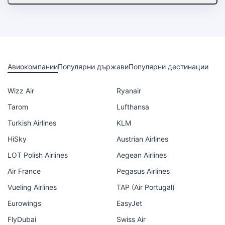
Авиокомпании
Популярни държави
Популярни дестинации
Wizz Air
Ryanair
Tarom
Lufthansa
Turkish Airlines
KLM
HiSky
Austrian Airlines
LOT Polish Airlines
Aegean Airlines
Air France
Pegasus Airlines
Vueling Airlines
TAP (Air Portugal)
Eurowings
EasyJet
FlyDubai
Swiss Air