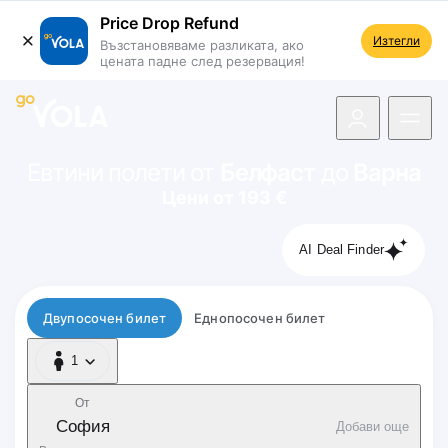
Price Drop Refund
Изтегли
Възстановяваме разликата, ако
цената падне след резервация!
 навигацията
Евтини полети от
Белфаст
до
Варна
Цени от 193 €
AI Deal Finder
Тип полет
Двупосочен билет
Еднопосочен билет
1
1 Пътник
От
София
Добави още