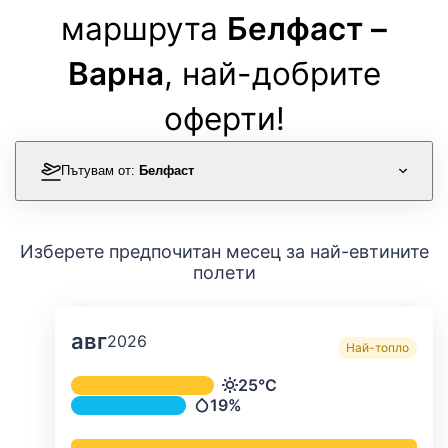
маршрута
Белфаст –
Варна
, най-добрите
оферти!
Пътувам от:
Белфаст
Изберете предпочитан месец за най-евтините
полети
авг
2026
Най-топло
Средна месечна температура и ва
25°C
Температура
19%
Валежи