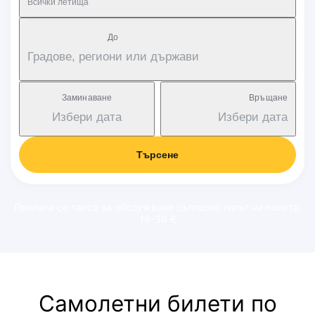
Всички летища
Дo
Градове, региони или държави
Заминаване
Връщане
Избери дата
Избери дата
Търсене
Прилага се такса за обслужване съгласно типът на полета:
18-38 €
Самолетни билети по