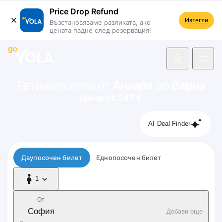
Price Drop Refund
Изтегли
Възстановяваме разликата, ако
цената падне след резервация!
 навигацията
Евтини полети от
Анкара
до
Варна
Цени от 247 €
AI Deal Finder
Тип полет
Двупосочен билет
Еднопосочен билет
1
1 Пътник
От
София
Добави още