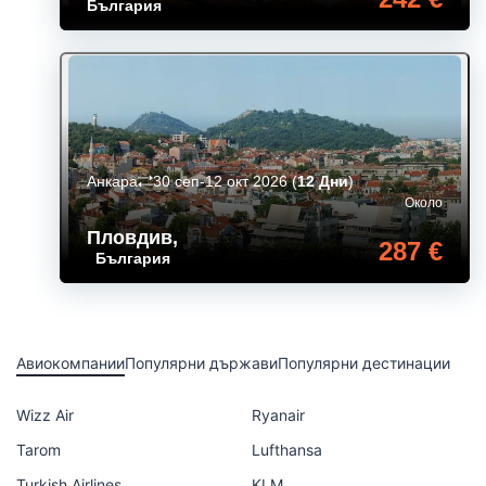
България
Анкара
30 сеп-12 окт 2026
(
12 Дни
)
Около
Пловдив
,
287 €
България
Авиокомпании
Популярни държави
Популярни дестинации
Wizz Air
Ryanair
Tarom
Lufthansa
Turkish Airlines
KLM