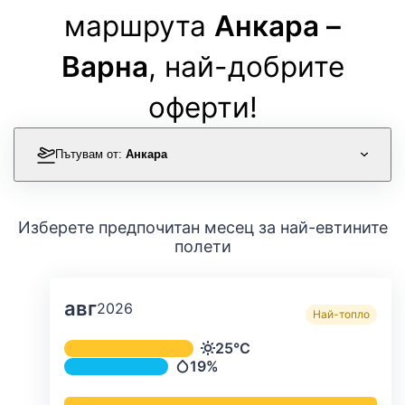
маршрута
Анкара –
Варна
, най-добрите
оферти!
Пътувам от:
Анкара
Изберете предпочитан месец за най-евтините
полети
авг
2026
Най-топло
Средна месечна температура и ва
25°C
Температура
19%
Валежи