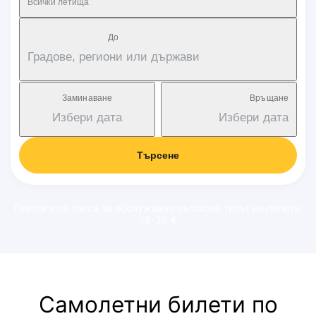
Всички летища
Дo
Градове, региони или държави
Заминаване
Връщане
Избери дата
Избери дата
Търсене
Прилага се такса за обслужване съгласно типът на полета:
18-38 €
Самолетни билети по