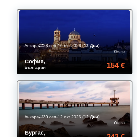
Анкара
28 сеп-10 окт 2026
(
12 Дни
)
Около
София
,
154 €
България
Анкара
30 сеп-12 окт 2026
(
12 Дни
)
Около
Бургас
,
242 €