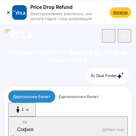
Price Drop Refund
Изтегли
Възстановяваме разликата, ако
цената падне след резервация!
 навигацията
Евтини полети от
Анкара
до
София
Цени от 154 €
AI Deal Finder
Тип полет
Двупосочен билет
Еднопосочен билет
1
1 Пътник
От
София
Добави още