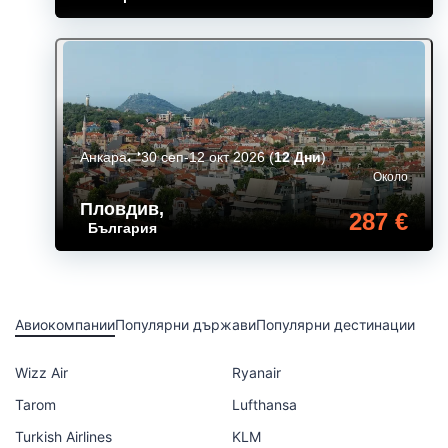
Анкара
30 сеп-12 окт 2026
(
12 Дни
)
Около
Пловдив
,
287 €
България
Авиокомпании
Популярни държави
Популярни дестинации
Wizz Air
Ryanair
Tarom
Lufthansa
Turkish Airlines
KLM