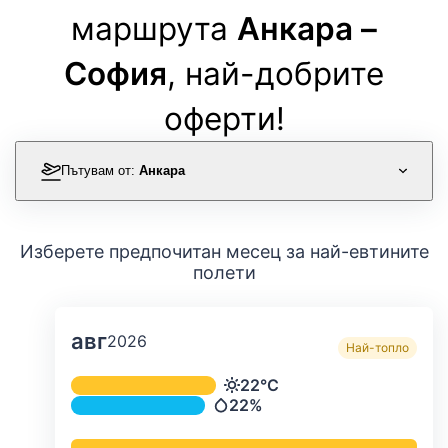
маршрута
Анкара –
София
, най-добрите
оферти!
Пътувам от:
Анкара
Изберете предпочитан месец за най-евтините
полети
авг
2026
Най-топло
Средна месечна температура и ва
22°C
Температура
22%
Валежи