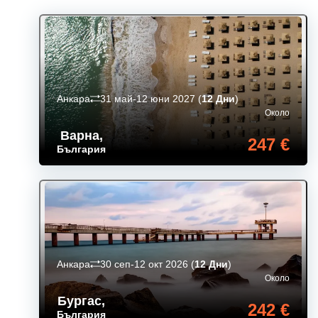
Анкара
31 май-12 юни 2027
(
12 Дни
)
Около
Варна
,
247 €
България
Анкара
30 сеп-12 окт 2026
(
12 Дни
)
Около
Бургас
,
242 €
България