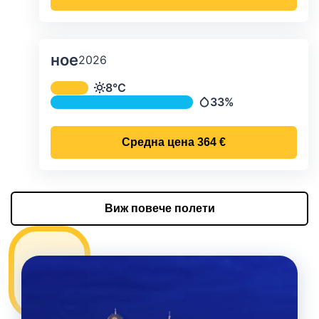
ное
2026
Средна месечна температура и ва
8°C
Температура
33%
Валежи
Средна цена
364 €
Виж повече полети