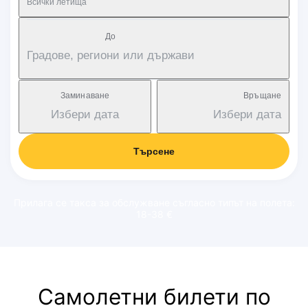
Всички летища
Дo
Градове, региони или държави
Заминаване
Връщане
Избери дата
Избери дата
Търсене
Прилага се такса за обслужване съгласно типът на полета:
18-38 €
Самолетни билети по