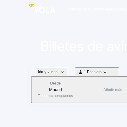
 navegación
Billetes de avión
Hoteles
Coches
Billetes de a
Tipo de vuelo
Ida y vuelta
1 Pasajero
1 Pasajero
Desde
Madrid
Añadir más
Todos los aeropuertos