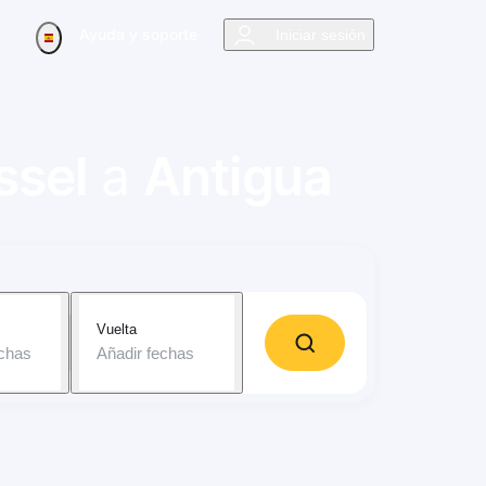
Ayuda y soporte
Iniciar sesión
ssel
a
Antigua
Vuelta
echas
Añadir fechas