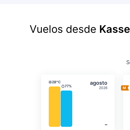
Vuelos desde
Kasse
S
Temperatura y precipit
Seleccionar a
28°C
agosto
Temperatura
77%
2026
Precipitación
‐