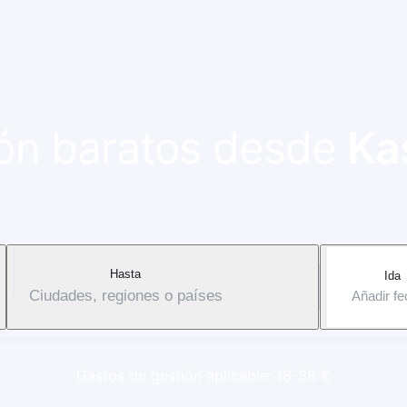
vión baratos desde
Ka
Hasta
Ida
Ciudades, regiones o países
Añadir f
Gastos de gestión aplicable: 18-38 €