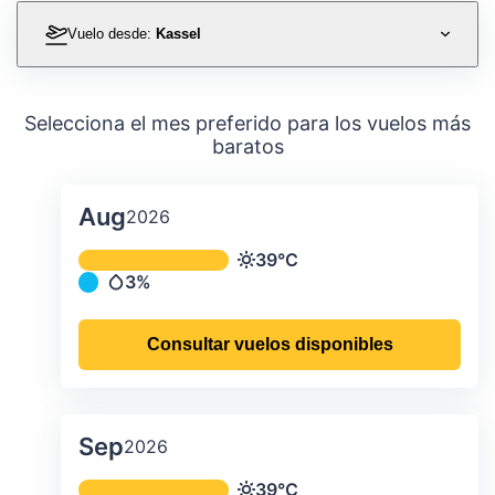
Vuelo desde:
Kassel
Selecciona el mes preferido para los vuelos más
baratos
Aug
2026
Temperatura y precipitación media m
39°C
Temperatura
3%
Precipitación
Consultar vuelos disponibles
Sep
2026
Temperatura y precipitación media m
39°C