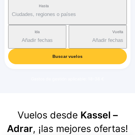
Hasta
Ciudades, regiones o países
Ida
Vuelta
Añadir fechas
Añadir fechas
Buscar vuelos
Gastos de gestión aplicable: 18-38 €
Vuelos desde
Kassel –
Adrar
, ¡las mejores ofertas!