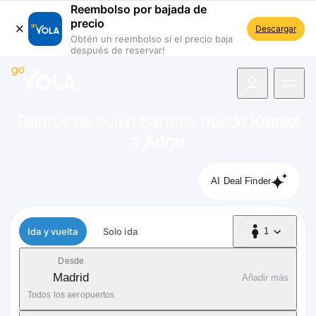
Reembolso por bajada de
precio
Descargar
Obtén un reembolso si el precio baja
después de reservar!
 navegación
Billetes de avión baratos desde
Kassel
a
Adrar
AI Deal Finder
Tipo de vuelo
Ida y vuelta
Solo ida
1
1 Pasajero
Desde
Madrid
Añadir más
Todos los aeropuertos