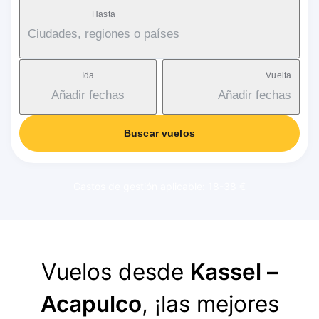
Hasta
Ciudades, regiones o países
Ida
Vuelta
Añadir fechas
Añadir fechas
Buscar vuelos
Gastos de gestión aplicable: 18-38 €
Vuelos desde
Kassel –
Acapulco
, ¡las mejores