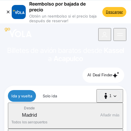
Reembolso por bajada de
precio
Descargar
Obtén un reembolso si el precio baja
después de reservar!
 navegación
Billetes de avión baratos desde
Kassel
a
Acapulco
AI Deal Finder
Tipo de vuelo
Ida y vuelta
Solo ida
1
1 Pasajero
Desde
Madrid
Añadir más
Todos los aeropuertos