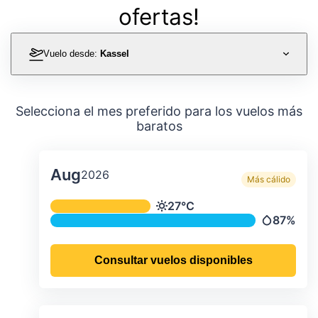
ofertas!
Vuelo desde:
Kassel
Selecciona el mes preferido para los vuelos más
baratos
Aug
2026
Más cálido
Temperatura y precipitación media m
27°C
Temperatura
87%
Precipitac
Consultar vuelos disponibles