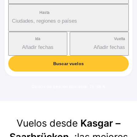
Hasta
Ciudades, regiones o países
Ida
Vuelta
Añadir fechas
Añadir fechas
Buscar vuelos
Gastos de gestión aplicable: 18-38 €
Vuelos desde
Kasgar –
Saarbrücken
, ¡las mejores