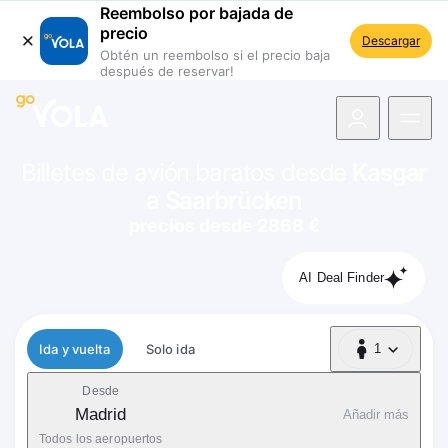
Reembolso por bajada de
precio
Descargar
Obtén un reembolso si el precio baja
después de reservar!
 navegación
Billetes de avión baratos desde
Kasgar
a
Saarbrücken
precios desde 2868 €
AI Deal Finder
Tipo de vuelo
Ida y vuelta
Solo ida
1
1 Pasajero
Desde
Madrid
Añadir más
Todos los aeropuertos