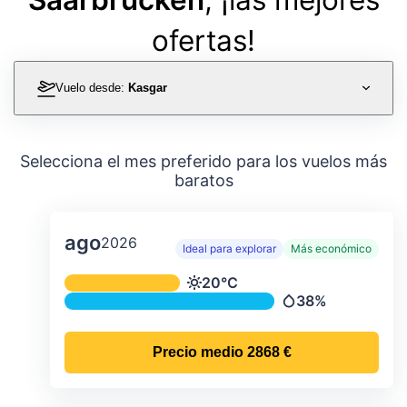
ofertas!
Vuelo desde:
Kasgar
Selecciona el mes preferido para los vuelos más
baratos
ago
2026
Ideal para explorar
Más económico
Temperatura y precipitación media m
20°C
Temperatura
38%
Precipitación
Precio medio
2868 €