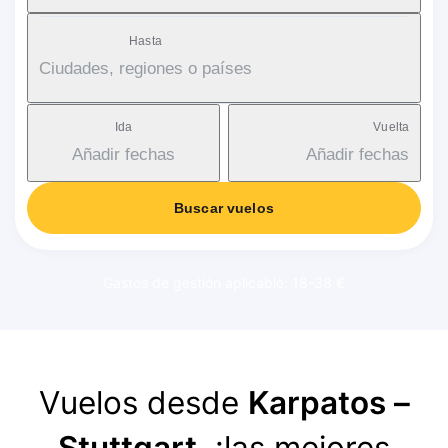
Hasta
Ciudades, regiones o países
Ida
Vuelta
Añadir fechas
Añadir fechas
Buscar vuelos
Gastos de gestión aplicable: 18-38 €
Vuelos desde
Karpatos –
Stuttgart
, ¡las mejores