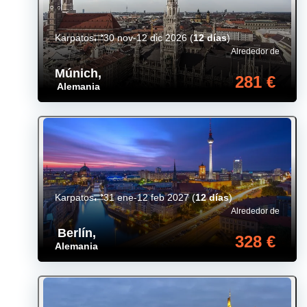
Karpatos
30 nov-12 dic 2026
(
12 días
)
Alrededor de
Múnich
,
281 €
Alemania
Karpatos
31 ene-12 feb 2027
(
12 días
)
Alrededor de
Berlín
,
328 €
Alemania