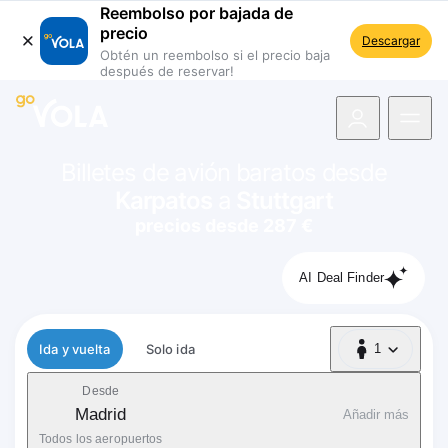
Reembolso por bajada de
precio
Descargar
Obtén un reembolso si el precio baja
después de reservar!
 navegación
Billetes de avión baratos desde
Karpatos
a
Stuttgart
precios desde 287 €
AI Deal Finder
Tipo de vuelo
Ida y vuelta
Solo ida
1
1 Pasajero
Desde
Madrid
Añadir más
Todos los aeropuertos