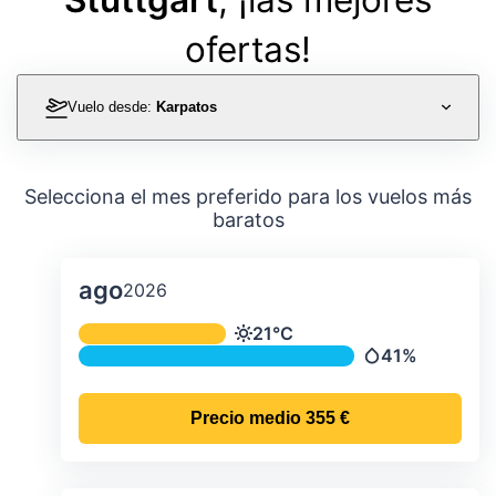
ofertas!
Vuelo desde:
Karpatos
Selecciona el mes preferido para los vuelos más
baratos
ago
2026
Temperatura y precipitación media m
21°C
Temperatura
41%
Precipitación
Precio medio
355 €