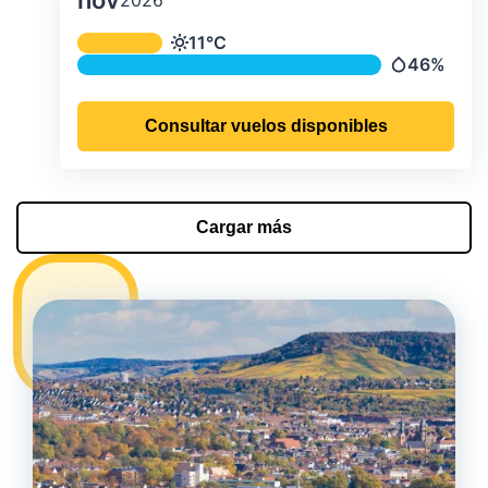
nov
Temperatura y precipitación media m
11°C
Temperatura
46%
Precipitaci
Consultar vuelos disponibles
Cargar más