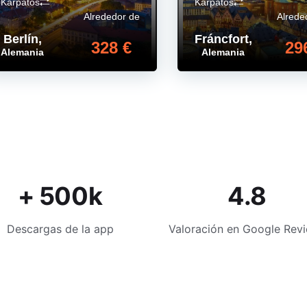
Karpatos
Karpatos
Alrededor de
Alrede
Berlín
,
Fráncfort
,
328 €
29
Alemania
Alemania
+ 500k
4.8
Descargas de la app
Valoración en Google Rev