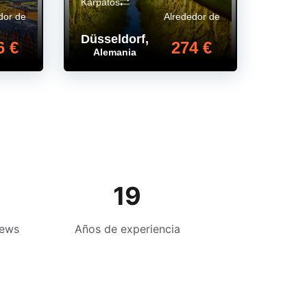
Karpatos
dor de
Alrededor de
Düsseldorf
,
6 €
274 €
Alemania
19
iews
Años de experiencia