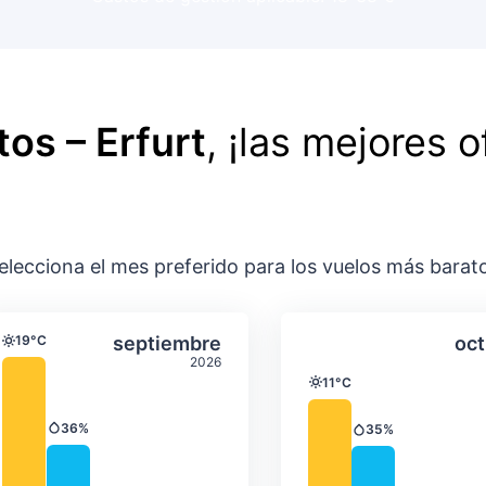
os – Erfurt
, ¡las mejores o
elecciona el mes preferido para los vuelos más barat
ación media mensual
Temperatura y precipitación media m
Temperatura y
gosto
Seleccionar septiembre
19°C
septiembre
oct
Temperatura
2026
11°C
Temperatura
36%
35%
Precipitación
Precipitación