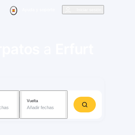
Ayuda y soporte
Iniciar sesión
rpatos
a
Erfurt
Vuelta
echas
Añadir fechas