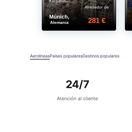
Karpatos
Alrededor de
Múnich
,
281 €
Alemania
Aerolíneas
Países populares
Destinos populares
24/7
Atención al cliente