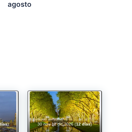
agosto
días
)
30 nov-12 dic 2026
(
12 días
)