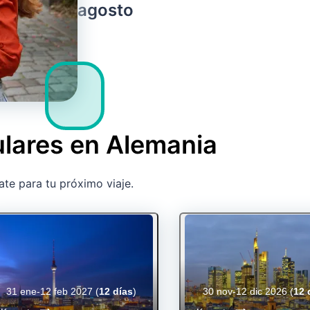
agosto
ulares en Alemania
ate para tu próximo viaje.
31 ene-12 feb 2027
(
12 días
)
30 nov-12 dic 2026
(
12 