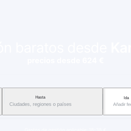
vión baratos desde
Ka
precios desde 624 €
Hasta
Ida
Ciudades, regiones o países
Añadir f
Gastos de gestión aplicable: 18-38 €