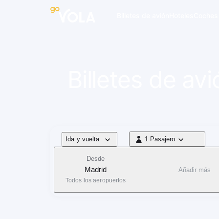
 navegación
Billetes de avión
Hoteles
Coches
Billetes de a
Tipo de vuelo
Ida y vuelta
1 Pasajero
1 Pasajero
Desde
Madrid
Añadir más
Todos los aeropuertos