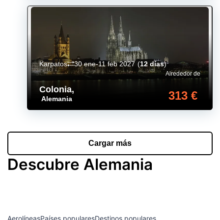
Karpatos
30 ene-11 feb 2027
(
12 días
)
Alrededor de
Colonia
,
313 €
Alemania
Cargar más
Descubre Alemania
Aerolíneas
Países populares
Destinos populares