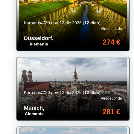
Karpatos
30 nov-12 dic 2026
(
12 días
)
Alrededor de
Düsseldorf
,
274 €
Alemania
Karpatos
30 nov-12 dic 2026
(
12 días
)
Alrededor de
Múnich
,
281 €
Alemania