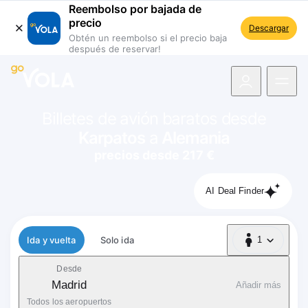
Reembolso por bajada de
precio
Descargar
Obtén un reembolso si el precio baja
después de reservar!
 navegación
Billetes de avión baratos desde
Karpatos
a
Alemania
precios desde 217 €
AI Deal Finder
Tipo de vuelo
Ida y vuelta
Solo ida
1
1 Pasajero
Desde
Madrid
Añadir más
Todos los aeropuertos