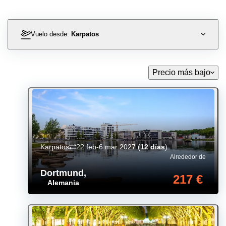
Vuelo desde:
Karpatos
Precio más bajo
Karpatos
22 feb-6 mar 2027
(
12 días
)
Alrededor de
Dortmund
,
217 €
Alemania