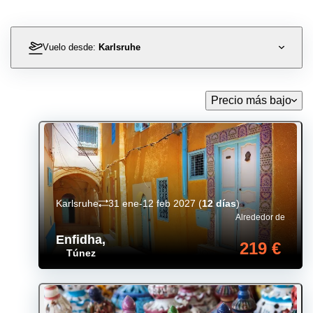
Vuelo desde:
Karlsruhe
Precio más bajo
Karlsruhe
31 ene-12 feb 2027
(
12 días
)
Alrededor de
Enfidha
,
219 €
Túnez