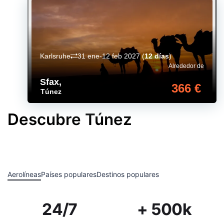
Karlsruhe
31 ene-12 feb 2027
(
12 días
)
Alrededor de
Sfax
,
366 €
Túnez
Descubre Túnez
Aerolíneas
Países populares
Destinos populares
24/7
+ 500k