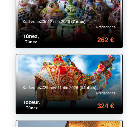
Karlsruhe
5-12 sep 2026
(
7 días
)
Alrededor de
Túnez
,
262 €
Túnez
Karlsruhe
29 nov-11 dic 2026
(
12 días
)
Alrededor de
Tozeur
,
324 €
Túnez