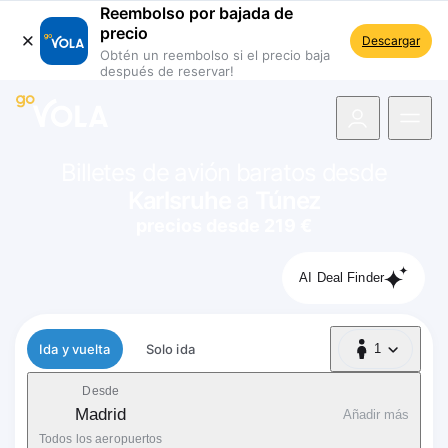
Reembolso por bajada de
precio
Descargar
Obtén un reembolso si el precio baja
después de reservar!
 navegación
Billetes de avión baratos desde
Karlsruhe
a
Túnez
precios desde 219 €
AI Deal Finder
Tipo de vuelo
Ida y vuelta
Solo ida
1
1 Pasajero
Desde
Madrid
Añadir más
Todos los aeropuertos