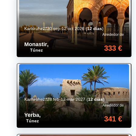
Karlsruhe
30 sep-12 oct 2026
(
12 días
)
Alrededor de
Monastir
,
333 €
Túnez
Karlsruhe
28 feb-12 mar 2027
(
12 días
)
Alrededor de
Yerba
,
341 €
Túnez