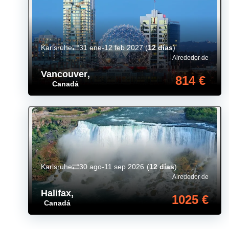
Karlsruhe
31 ene-12 feb 2027
(
12 días
)
Alrededor de
Vancouver
,
814 €
Canadá
Karlsruhe
30 ago-11 sep 2026
(
12 días
)
Alrededor de
Halifax
,
1025 €
Canadá