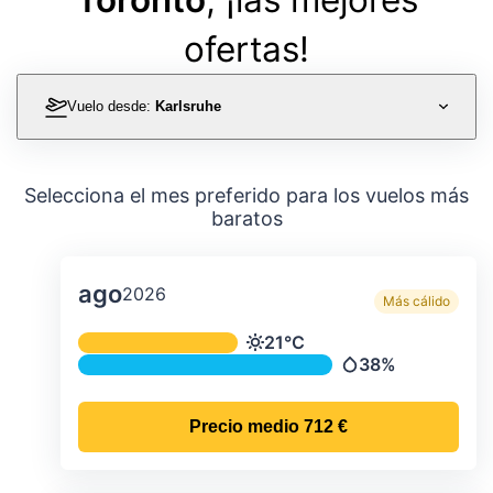
ofertas!
Vuelo desde:
Karlsruhe
Selecciona el mes preferido para los vuelos más
baratos
ago
2026
Más cálido
Temperatura y precipitación media m
21°C
Temperatura
38%
Precipitación
Precio medio
712 €