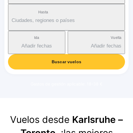
Hasta
Ciudades, regiones o países
Ida
Vuelta
Añadir fechas
Añadir fechas
Buscar vuelos
Gastos de gestión aplicable: 18-38 €
Vuelos desde
Karlsruhe –
Toronto
, ¡las mejores