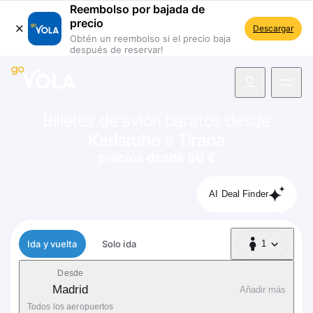
Reembolso por bajada de
precio
Descargar
Obtén un reembolso si el precio baja
después de reservar!
 navegación
Billetes de avión baratos desde
Karlsruhe
a
Tirana
precios desde 50 €
AI Deal Finder
Tipo de vuelo
Ida y vuelta
Solo ida
1
1 Pasajero
Desde
Madrid
Añadir más
Todos los aeropuertos