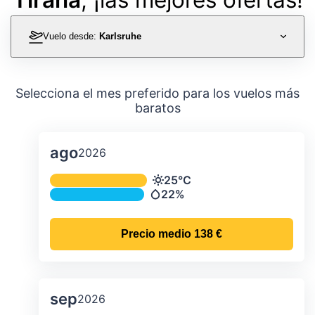
Vuelo desde:
Karlsruhe
Selecciona el mes preferido para los vuelos más
baratos
ago
2026
Temperatura y precipitación media m
25°C
Temperatura
22%
Precipitación
Precio medio
138 €
sep
2026