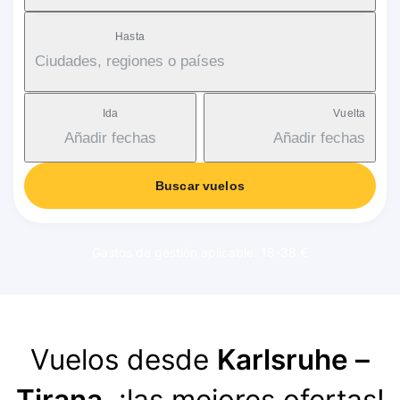
Hasta
Ciudades, regiones o países
Ida
Vuelta
Añadir fechas
Añadir fechas
Buscar vuelos
Gastos de gestión aplicable: 18-38 €
Vuelos desde
Karlsruhe –
Tirana
, ¡las mejores ofertas!