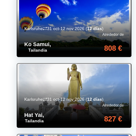
Karlsruhe
31 oct-12 nov 2026
(
12 días
)
Alrededor de
Ko Samui
,
808 €
Tailandia
Karlsruhe
31 oct-12 nov 2026
(
12 días
)
Alrededor de
Hat Yai
,
827 €
Tailandia