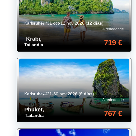
Karlsruhe
31 oct-12 nov 2026
(
12 días
)
Alrededor de
Krabi
,
719 €
Tailandia
Karlsruhe
21-30 nov 2026
(
9 días
)
Alrededor de
Phuket
,
767 €
Tailandia