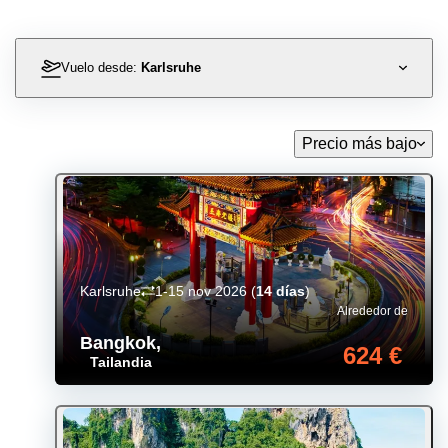
Vuelo desde:
Karlsruhe
Precio más bajo
Karlsruhe
1-15 nov 2026
(
14 días
)
Alrededor de
Bangkok
,
624 €
Tailandia