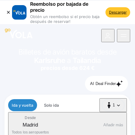
Reembolso por bajada de
precio
Descargar
Obtén un reembolso si el precio baja
después de reservar!
 navegación
Billetes de avión baratos desde
Karlsruhe
a
Tailandia
precios desde 624 €
AI Deal Finder
Tipo de vuelo
Ida y vuelta
Solo ida
1
1 Pasajero
Desde
Madrid
Añadir más
Todos los aeropuertos