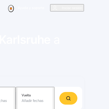
Ayuda y soporte
Iniciar sesión
Karlsruhe
a
Vuelta
echas
Añadir fechas