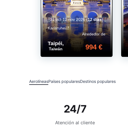
31 oct-12 nov 2026
(
12 días
)
Karlsruhe
Alrededor de
Taipéi
,
994 €
Taiwán
Aerolíneas
Países populares
Destinos populares
24/7
Atención al cliente