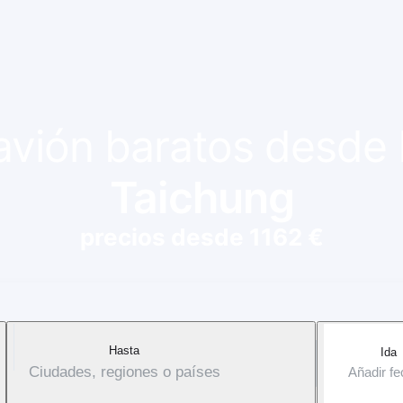
 avión baratos desde
Taichung
precios desde 1162 €
Hasta
Ida
Ciudades, regiones o países
Añadir f