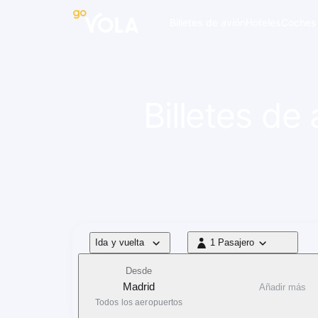
 navegación
Billetes de avión
Hoteles
Coches
Billetes de
Tipo de vuelo
Ida y vuelta
1 Pasajero
1 Pasajero
Desde
Madrid
Añadir más
Todos los aeropuertos