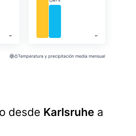
67%
Precipitación
‐
‐
Temperatura y precipitación media mensual
lo desde
Karlsruhe
a