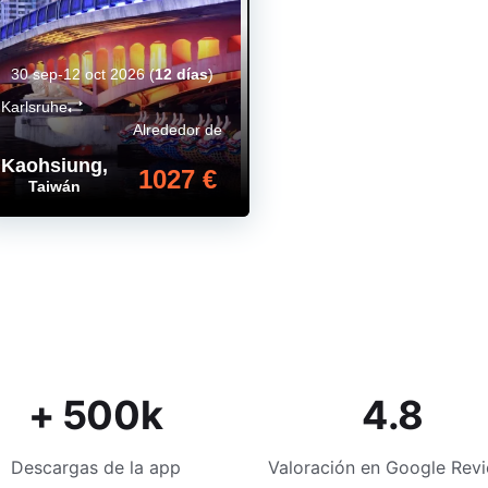
30 sep-12 oct 2026
(
12 días
)
Karlsruhe
Alrededor de
Kaohsiung
,
1027 €
Taiwán
+ 500k
4.8
Descargas de la app
Valoración en Google Rev