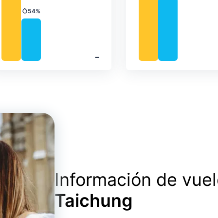
54%
Precipitación
‐
Información de vue
Taichung