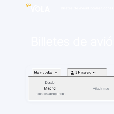
 navegación
Billetes de avión
Hoteles
Coches
Billetes de av
Tipo de vuelo
Ida y vuelta
1 Pasajero
1 Pasajero
Desde
Madrid
Añadir más
Todos los aeropuertos