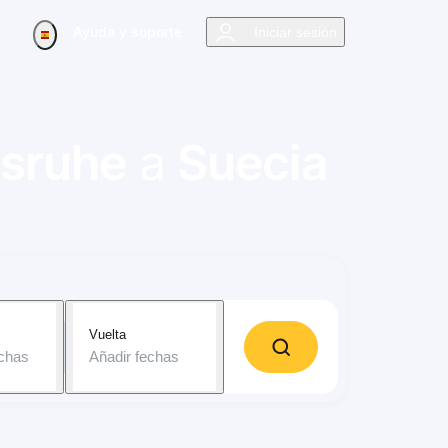
Ayuda y soporte
Iniciar sesión
lsruhe
a
Suecia
Vuelta
echas
Añadir fechas