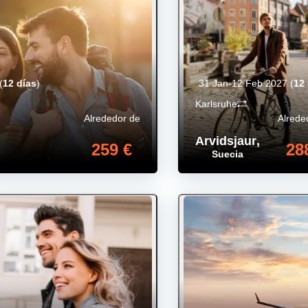
(
12 días
)
31 Jan-12 Feb 2027
(
12
Karlsruhe
Alrededor de
Alrede
Arvidsjaur
,
259 €
28
Suecia