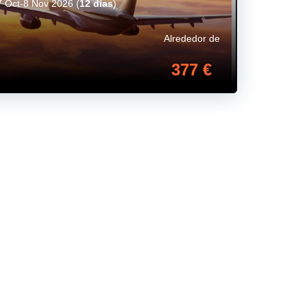
7 Oct-8 Nov 2026
(
12 días
)
Alrededor de
377 €