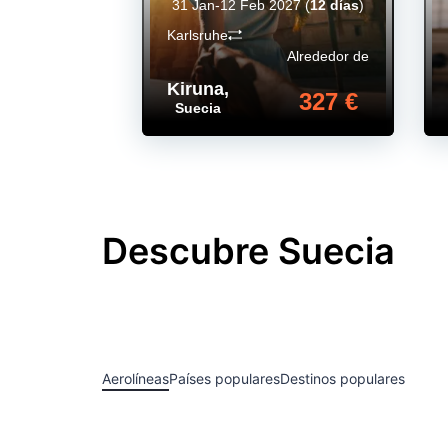
31 Jan-12 Feb 2027
(
12 días
)
Karlsruhe
Alrededor de
Kiruna
,
327 €
Suecia
Descubre Suecia
Aerolíneas
Países populares
Destinos populares