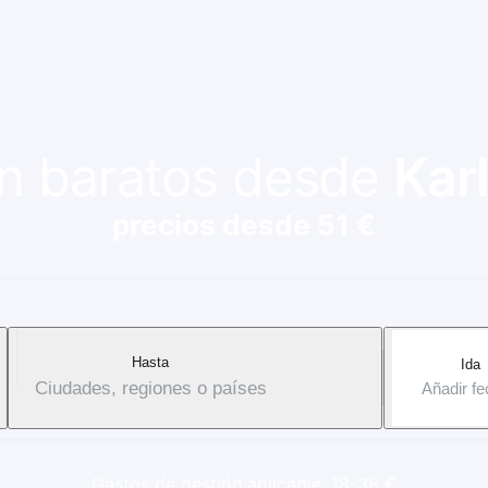
ión baratos desde
Kar
precios desde 51 €
Hasta
Ida
Ciudades, regiones o países
Añadir f
Gastos de gestión aplicable: 18-38 €