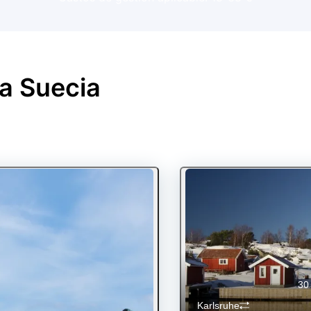
 a
Suecia
30
Karlsruhe