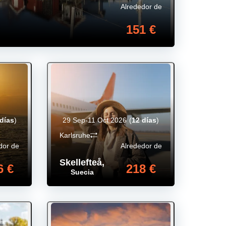
Alrededor de
151 €
días
)
29 Sep-11 Oct 2026
(
12 días
)
Karlsruhe
dor de
Alrededor de
Skellefteå
,
6 €
218 €
Suecia