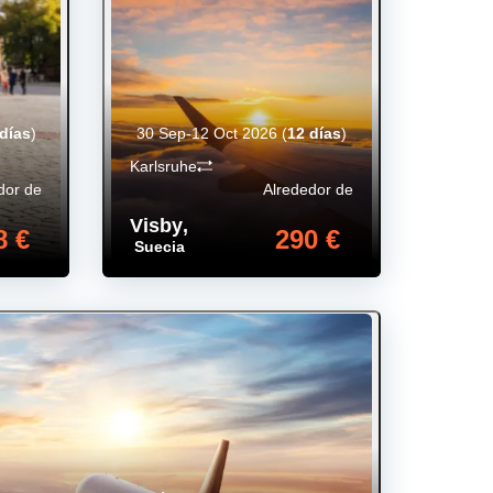
 días
)
30 Sep-12 Oct 2026
(
12 días
)
Karlsruhe
dor de
Alrededor de
Visby
,
8 €
290 €
Suecia