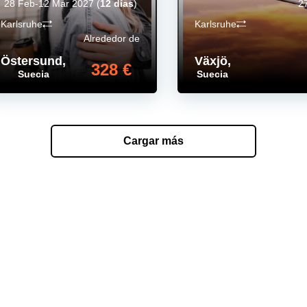
28 Feb-12 Mar 2027
(
12 días
)
2
Karlsruhe
Karlsruhe
Alrededor de
Östersund
,
Växjö
,
328 €
Suecia
Suecia
Cargar más