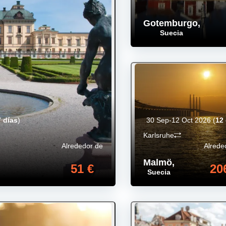
Gotemburgo
,
Suecia
7 días
)
30 Sep-12 Oct 2026
(
12 
Karlsruhe
Alrededor de
Alrede
Malmö
,
51 €
20
Suecia