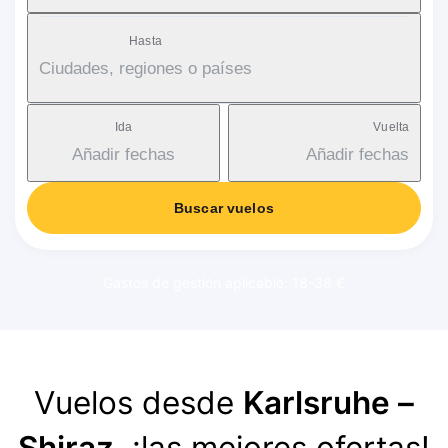
Hasta
Ciudades, regiones o países
Ida
Vuelta
Añadir fechas
Añadir fechas
Buscar vuelos
Gastos de gestión aplicable: 18-38 €
Vuelos desde
Karlsruhe –
Shiraz
, ¡las mejores ofertas!