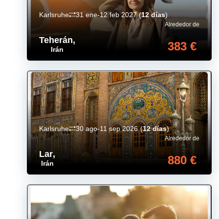
Karlsruhe
31 ene-12 feb 2027
(
12 días
)
Alrededor de
Teherán
,
383 €
Irán
Karlsruhe
30 ago-11 sep 2026
(
12 días
)
Alrededor de
Lar
,
880 €
Irán