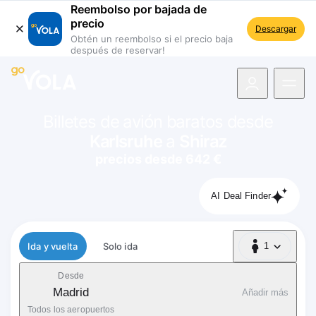
Reembolso por bajada de
precio
Descargar
Obtén un reembolso si el precio baja
después de reservar!
 navegación
Billetes de avión baratos desde
Karlsruhe
a
Shiraz
precios desde 642 €
AI Deal Finder
Tipo de vuelo
Ida y vuelta
Solo ida
1
1 Pasajero
Desde
Madrid
Añadir más
Todos los aeropuertos