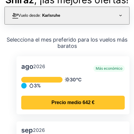
Vuelo desde:
Karlsruhe
Selecciona el mes preferido para los vuelos más
baratos
ago
2026
Más económico
Temperatura y precipitación media m
30°C
Temperatura
3%
Precipitación
Precio medio
642 €
sep
2026