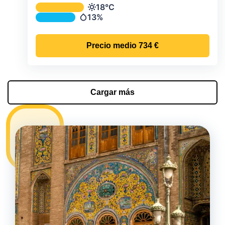
Temperatura y precipitación media m
18°C
Temperatura
13%
Precipitación
Precio medio
734 €
Cargar más