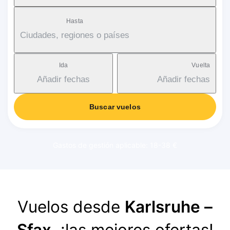
Hasta
Ciudades, regiones o países
Ida
Vuelta
Añadir fechas
Añadir fechas
Buscar vuelos
Gastos de gestión aplicable: 18-38 €
Vuelos desde
Karlsruhe –
Sfax
, ¡las mejores ofertas!