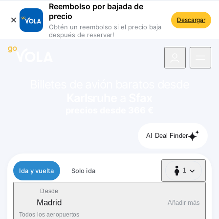
Reembolso por bajada de
precio
Descargar
Obtén un reembolso si el precio baja
después de reservar!
 navegación
Billetes de avión baratos desde
Karlsruhe
a
Sfax
precios desde 366 €
AI Deal Finder
Tipo de vuelo
Ida y vuelta
Solo ida
1
1 Pasajero
Desde
Madrid
Añadir más
Todos los aeropuertos