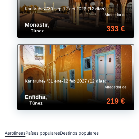
Karlsruhe
30 sep-12 oct 2026
(
12 días
)
Alrededor de
Monastir
,
333 €
Túnez
Karlsruhe
31 ene-12 feb 2027
(
12 días
)
Alrededor de
Enfidha
,
219 €
Túnez
Aerolíneas
Países populares
Destinos populares