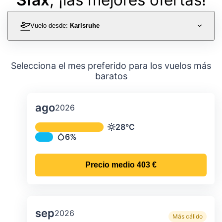
Vuelo desde:
Karlsruhe
Selecciona el mes preferido para los vuelos más
baratos
ago
2026
Temperatura y precipitación media m
28°C
Temperatura
6%
Precipitación
Precio medio
403 €
sep
2026
Más cálido