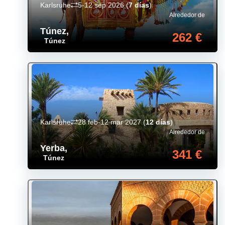
Karlsruhe
5-12 sep 2026
(
7 días
)
Alrededor de
Túnez
,
262 €
Túnez
Karlsruhe
28 feb-12 mar 2027
(
12 días
)
Alrededor de
Yerba
,
341 €
Túnez