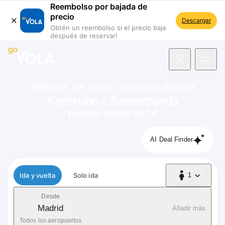
Reembolso por bajada de
precio
Descargar
Obtén un reembolso si el precio baja
después de reservar!
 navegación
Billetes de avión baratos desde
Karlsruhe
a
Samarcanda
precios desde 557 €
AI Deal Finder
Tipo de vuelo
Ida y vuelta
Solo ida
1
1 Pasajero
Desde
Madrid
Añadir más
Todos los aeropuertos