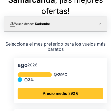
ofertas!
Vuelo desde:
Karlsruhe
Selecciona el mes preferido para los vuelos más
baratos
ago
2026
Temperatura y precipitación media m
29°C
Temperatura
3%
Precipitación
Precio medio
892 €