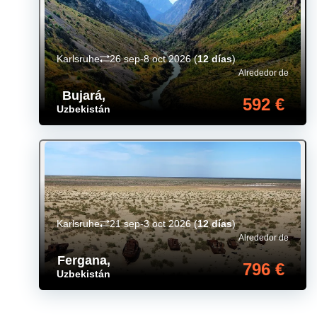
Karlsruhe
26 sep-8 oct 2026
(
12 días
)
Alrededor de
Bujará
,
592 €
Uzbekistán
Karlsruhe
21 sep-3 oct 2026
(
12 días
)
Alrededor de
Fergana
,
796 €
Uzbekistán