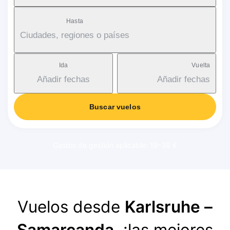
Hasta
Ciudades, regiones o países
Ida
Vuelta
Añadir fechas
Añadir fechas
Buscar vuelos
Gastos de gestión aplicable: 18-38 €
Vuelos desde
Karlsruhe –
Samarcanda
, ¡las mejores