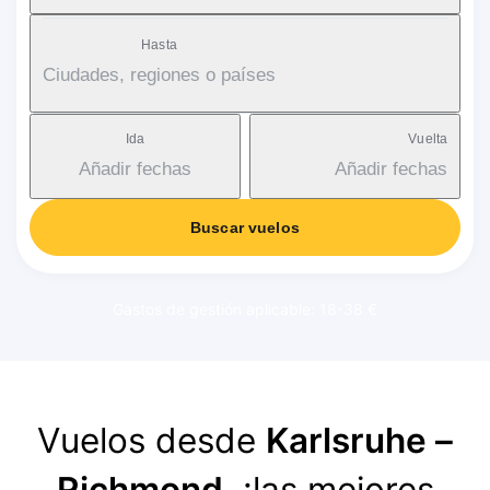
Hasta
Ciudades, regiones o países
Ida
Vuelta
Añadir fechas
Añadir fechas
Buscar vuelos
Gastos de gestión aplicable: 18-38 €
Vuelos desde
Karlsruhe –
Richmond
, ¡las mejores