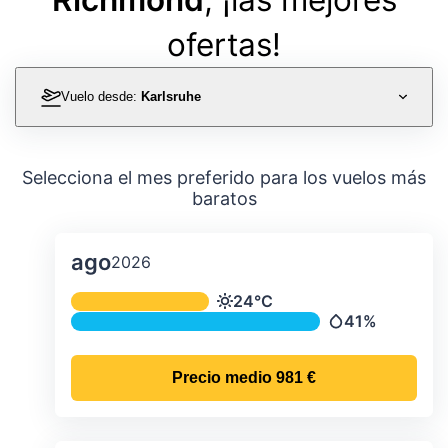
ofertas!
Vuelo desde:
Karlsruhe
Selecciona el mes preferido para los vuelos más
baratos
ago
2026
Temperatura y precipitación media m
24°C
Temperatura
41%
Precipitación
Precio medio
981 €