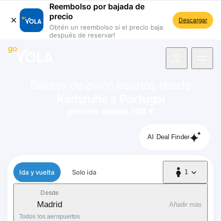
Reembolso por bajada de
precio
Descargar
Obtén un reembolso si el precio baja
después de reservar!
 navegación
Billetes de avión baratos desde
Karlsruhe
a
Portugal
precios desde 104 €
AI Deal Finder
Tipo de vuelo
Ida y vuelta
Solo ida
1
1 Pasajero
Desde
Madrid
Añadir más
Todos los aeropuertos