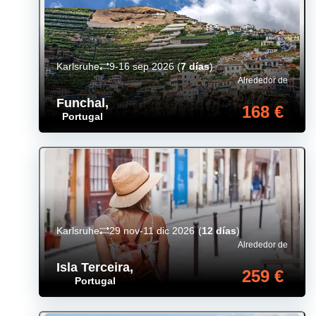
Karlsruhe
9-16 sep 2026
(
7 días
)
Alrededor de
Funchal
,
168 €
Portugal
Karlsruhe
29 nov-11 dic 2026
(
12 días
)
Alrededor de
Isla Terceira
,
259 €
Portugal