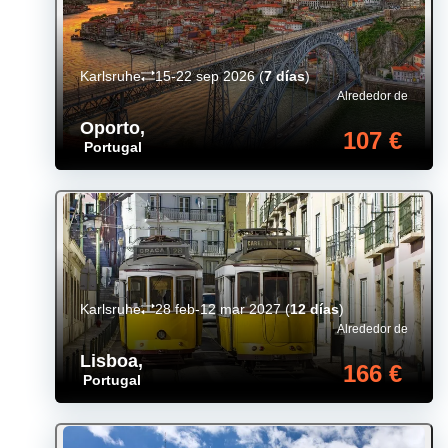
Karlsruhe
15-22 sep 2026
(
7 días
)
Alrededor de
Oporto
,
107 €
Portugal
Karlsruhe
28 feb-12 mar 2027
(
12 días
)
Alrededor de
Lisboa
,
166 €
Portugal