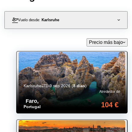
Vuelo desde:
Karlsruhe
Precio más bajo
Karlsruhe
1-9 sep 2026
(
8 días
)
Alrededor de
Faro
,
104 €
Portugal