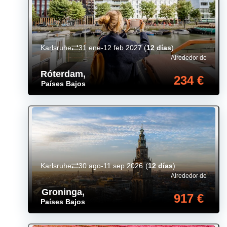
Karlsruhe
31 ene-12 feb 2027
(
12 días
)
Alrededor de
Róterdam
,
234 €
Países Bajos
Karlsruhe
30 ago-11 sep 2026
(
12 días
)
Alrededor de
Groninga
,
917 €
Países Bajos