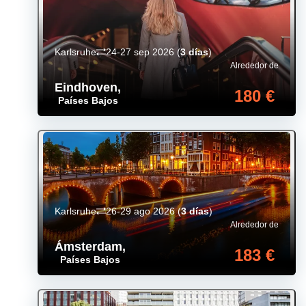
Karlsruhe
24-27 sep 2026
(
3 días
)
Alrededor de
Eindhoven
,
180 €
Países Bajos
Karlsruhe
26-29 ago 2026
(
3 días
)
Alrededor de
Ámsterdam
,
183 €
Países Bajos