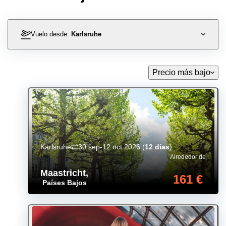
Vuelo desde:
Karlsruhe
Precio más bajo
Karlsruhe
30 sep-12 oct 2026
(
12 días
)
Alrededor de
Maastricht
,
161 €
Países Bajos