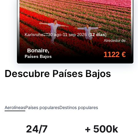
Karlsruhe
30 ago-11 sep 2026
(
12 días
)
Alrededor de
Bonaire
,
1122 €
Países Bajos
Descubre Países Bajos
Aerolíneas
Países populares
Destinos populares
24/7
+ 500k