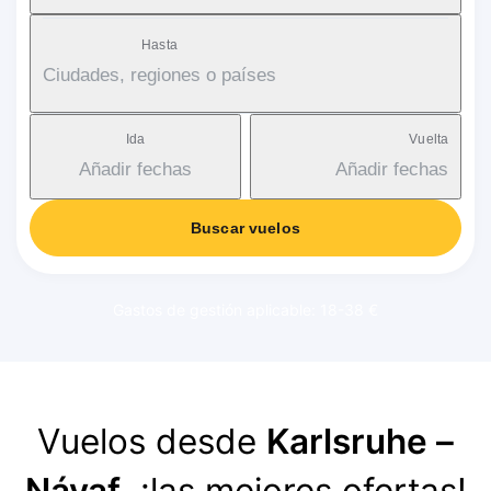
Hasta
Ciudades, regiones o países
Ida
Vuelta
Añadir fechas
Añadir fechas
Buscar vuelos
Gastos de gestión aplicable: 18-38 €
Vuelos desde
Karlsruhe –
Náyaf
, ¡las mejores ofertas!