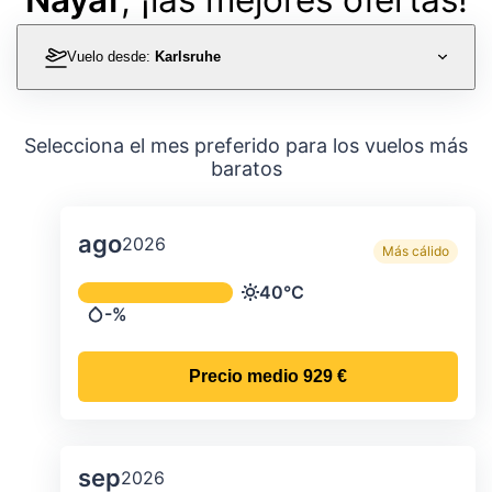
Vuelo desde:
Karlsruhe
Selecciona el mes preferido para los vuelos más
baratos
ago
2026
Más cálido
Temperatura y precipitación media m
40°C
Temperatura
-%
Precipitación
Precio medio
929 €
sep
2026