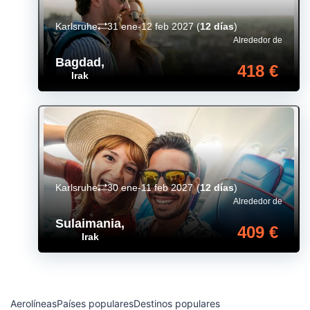
Karlsruhe
31 ene-12 feb 2027
(
12 días
)
Alrededor de
Bagdad
,
418 €
Irak
Karlsruhe
30 ene-11 feb 2027
(
12 días
)
Alrededor de
Sulaimania
,
409 €
Irak
Aerolíneas
Países populares
Destinos populares