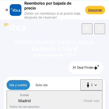
Reembolso por bajada de
precio
Descargar
Obtén un reembolso si el precio baja
después de reservar!
 navegación
Billetes de avión baratos desde
Karlsruhe
a
Náyaf
precios desde 721 €
AI Deal Finder
Tipo de vuelo
Ida y vuelta
Solo ida
1
1 Pasajero
Desde
Madrid
Añadir más
Todos los aeropuertos