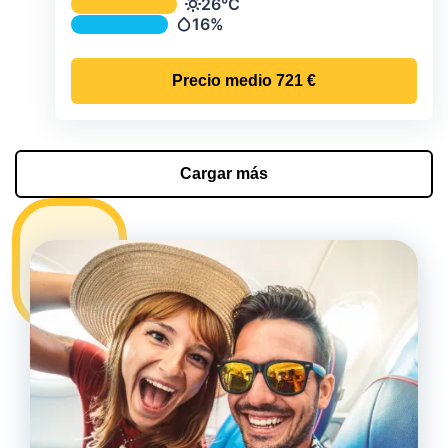
Temperatura y precipitación media m
26°C
Temperatura
16%
Precipitación
Precio medio
721 €
Cargar más