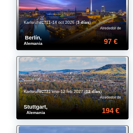
Karlsruhe
11-14 oct 2026
(
3 días
)
Alrededor de
Berlín
,
97 €
Alemania
Karlsruhe
31 ene-12 feb 2027
(
12 días
)
Alrededor de
Stuttgart
,
194 €
Alemania