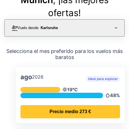
ofertas!
Vuelo desde:
Karlsruhe
Selecciona el mes preferido para los vuelos más
baratos
ago
2026
Ideal para explorar
Temperatura y precipitación media m
19°C
Temperatura
48%
Precipitac
Precio medio
273 €