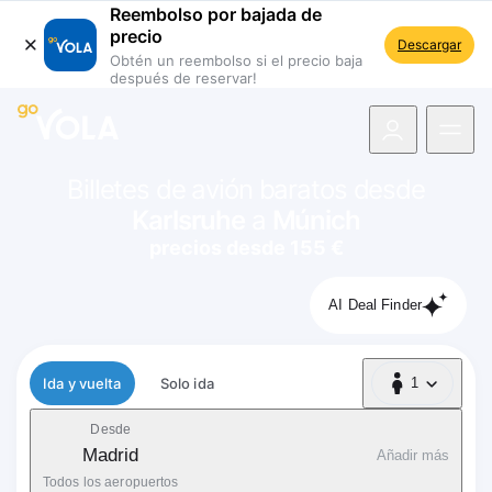
Reembolso por bajada de
precio
Descargar
Obtén un reembolso si el precio baja
después de reservar!
 navegación
Billetes de avión baratos desde
Karlsruhe
a
Múnich
precios desde 155 €
AI Deal Finder
Tipo de vuelo
Ida y vuelta
Solo ida
1
1 Pasajero
Desde
Madrid
Añadir más
Todos los aeropuertos