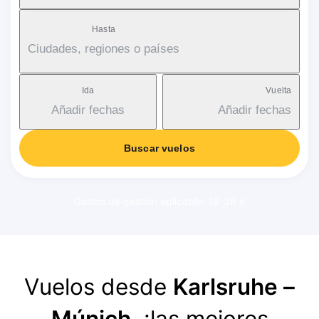
Hasta
Ciudades, regiones o países
Ida
Vuelta
Añadir fechas
Añadir fechas
Buscar vuelos
Gastos de gestión aplicable: 18-38 €
Vuelos desde
Karlsruhe –
Múnich
, ¡las mejores