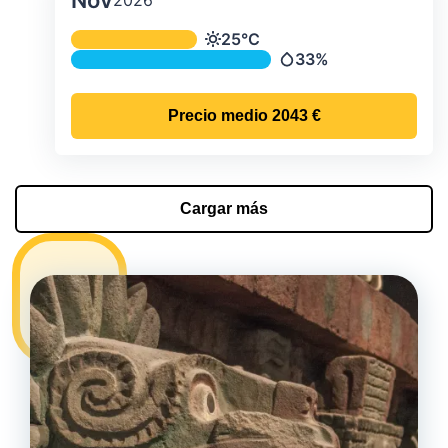
Nov
Temperatura y precipitación media m
25°C
Temperatura
33%
Precipitación
Precio medio
2043 €
Cargar más