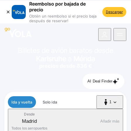
Reembolso por bajada de
precio
Descargar
Obtén un reembolso si el precio baja
después de reservar!
 navegación
Billetes de avión baratos desde
Karlsruhe
a
Mérida
precios desde 836 €
AI Deal Finder
Tipo de vuelo
Ida y vuelta
Solo ida
1
1 Pasajero
Desde
Madrid
Añadir más
Todos los aeropuertos