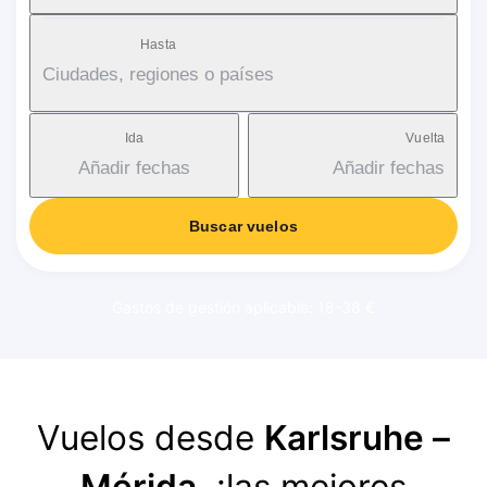
Hasta
Ciudades, regiones o países
Ida
Vuelta
Añadir fechas
Añadir fechas
Buscar vuelos
Gastos de gestión aplicable: 18-38 €
Vuelos desde
Karlsruhe –
Mérida
, ¡las mejores