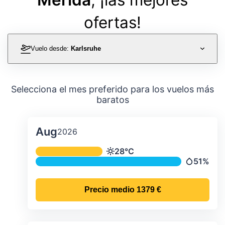
ofertas!
Vuelo desde:
Karlsruhe
Selecciona el mes preferido para los vuelos más
baratos
Aug
2026
Temperatura y precipitación media m
28°C
Temperatura
51%
Precipitac
Precio medio
1379 €