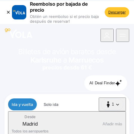
Reembolso por bajada de
precio
Descargar
Obtén un reembolso si el precio baja
después de reservar!
 navegación
Billetes de avión baratos desde
Karlsruhe
a
Marruecos
precios desde 61 €
AI Deal Finder
Tipo de vuelo
Ida y vuelta
Solo ida
1
1 Pasajero
Desde
Madrid
Añadir más
Todos los aeropuertos