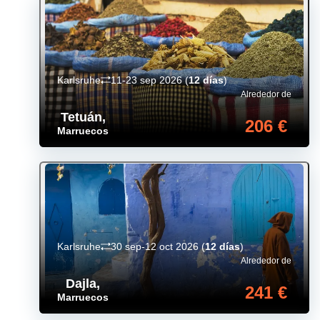
Karlsruhe
11-23 sep 2026
(
12 días
)
Alrededor de
Tetuán
,
206 €
Marruecos
Karlsruhe
30 sep-12 oct 2026
(
12 días
)
Alrededor de
Dajla
,
241 €
Marruecos