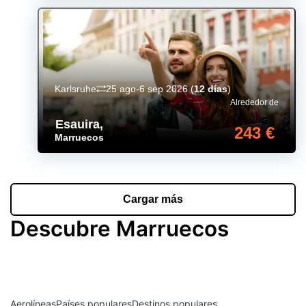
Karlsruhe
25 ago-6 sep 2026
(
12 días
)
Alrededor de
Esauira
,
243 €
Marruecos
Cargar más
Descubre Marruecos
Aerolíneas
Países populares
Destinos populares