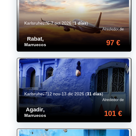
Karlsruhe
6-7 oct 2026
(
1 días
)
Alrededor de
Rabat
,
97 €
Marruecos
Karlsruhe
12 nov-13 dic 2026
(
31 días
)
Alrededor de
Agadir
,
101 €
Marruecos