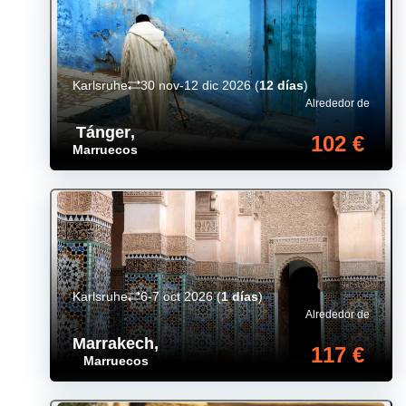
Karlsruhe
30 nov-12 dic 2026
(
12 días
)
Alrededor de
Tánger
,
102 €
Marruecos
Karlsruhe
6-7 oct 2026
(
1 días
)
Alrededor de
Marrakech
,
117 €
Marruecos