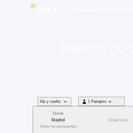
 navegación
Billetes de avión
Hoteles
Coches
Billetes de
Tipo de vuelo
Ida y vuelta
1 Pasajero
1 Pasajero
Desde
Madrid
Añadir más
Todos los aeropuertos