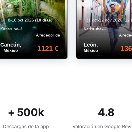
8-18 oct 2026
(
10 días
)
31 oct-12 nov 2026
(
12 
Karlsruhe
Karlsruhe
Alrededor de
Alrede
Cancún
,
León
,
1121 €
136
México
México
+ 500k
4.8
Descargas de la app
Valoración en Google Rev