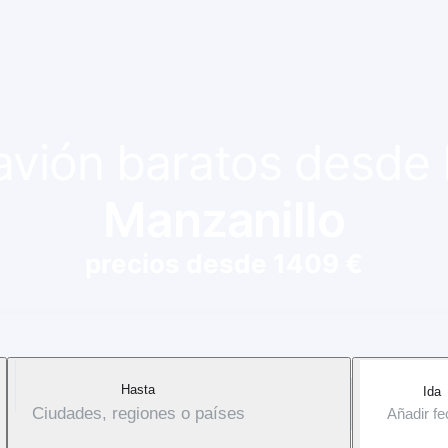
 avión baratos desde
Manzanillo
precios desde 1409 €
Hasta
Ida
Ciudades, regiones o países
Añadir f