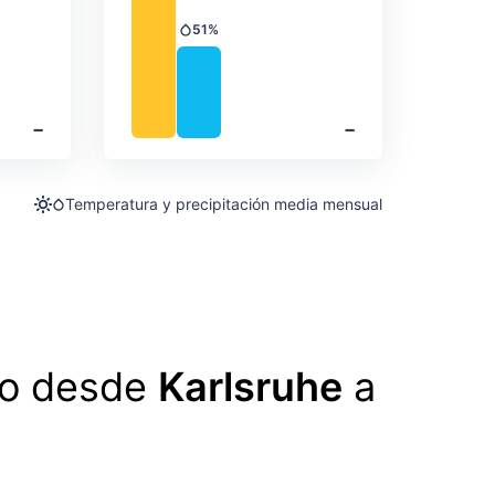
51%
Precipitación
‐
‐
Temperatura y precipitación media mensual
lo desde
Karlsruhe
a