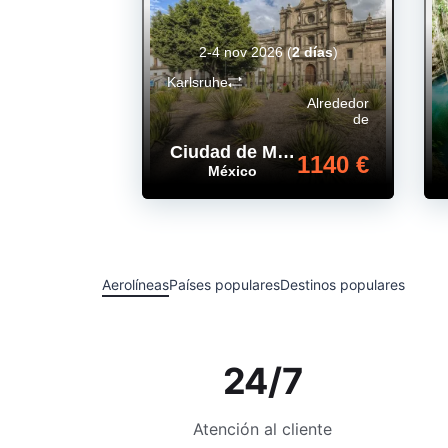
2-4 nov 2026
(
2 días
)
Karlsruhe
Alrededor
de
Ciudad de México
,
1140 €
México
Aerolíneas
Países populares
Destinos populares
24/7
Atención al cliente