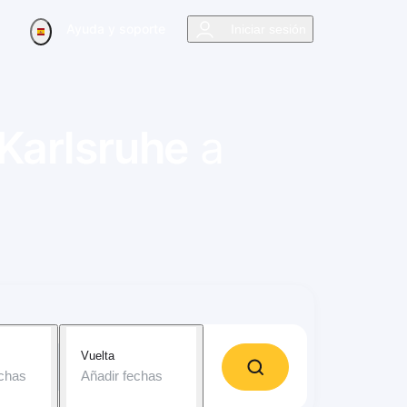
Ayuda y soporte
Iniciar sesión
Karlsruhe
a
Vuelta
echas
Añadir fechas