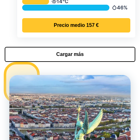
Temperatura y precipitación media m
14°C
Temperatura
46%
Precipitaci
Precio medio
157 €
Cargar más