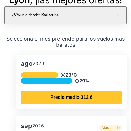
Vuelo desde:
Karlsruhe
Selecciona el mes preferido para los vuelos más
baratos
ago
2026
Temperatura y precipitación media m
23°C
Temperatura
29%
Precipitación
Precio medio
312 €
sep
2026
Más cálido