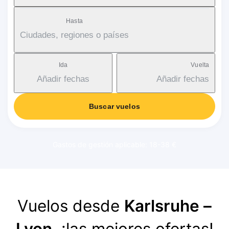
Hasta
Ciudades, regiones o países
Ida
Vuelta
Añadir fechas
Añadir fechas
Buscar vuelos
Gastos de gestión aplicable: 18-38 €
Vuelos desde
Karlsruhe –
Lyon
, ¡las mejores ofertas!