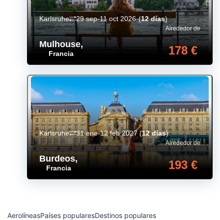
Karlsruhe
29 sep-11 oct 2026
(
12 días
)
Alrededor de
Mulhouse
,
178 €
Francia
Karlsruhe
31 ene-12 feb 2027
(
12 días
)
Alrededor de
Burdeos
,
193 €
Francia
Aerolíneas
Países populares
Destinos populares