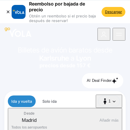
Reembolso por bajada de
precio
Descargar
Obtén un reembolso si el precio baja
después de reservar!
 navegación
Billetes de avión baratos desde
Karlsruhe
a
Lyon
precios desde 157 €
AI Deal Finder
Tipo de vuelo
Ida y vuelta
Solo ida
1
1 Pasajero
Desde
Madrid
Añadir más
Todos los aeropuertos