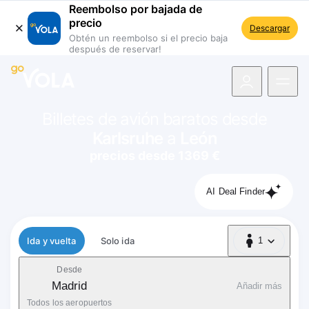
Reembolso por bajada de
precio
Descargar
Obtén un reembolso si el precio baja
después de reservar!
 navegación
Billetes de avión baratos desde
Karlsruhe
a
León
precios desde 1369 €
AI Deal Finder
Tipo de vuelo
Ida y vuelta
Solo ida
1
1 Pasajero
Desde
Madrid
Añadir más
Todos los aeropuertos