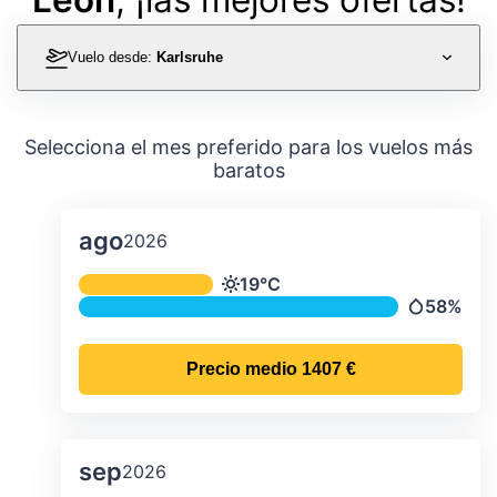
Vuelo desde:
Karlsruhe
Selecciona el mes preferido para los vuelos más
baratos
ago
2026
Temperatura y precipitación media m
19°C
Temperatura
58%
Precipitac
Precio medio
1407 €
sep
2026