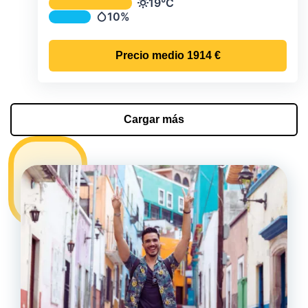
Temperatura y precipitación media m
19°C
Temperatura
10%
Precipitación
Precio medio
1914 €
Cargar más