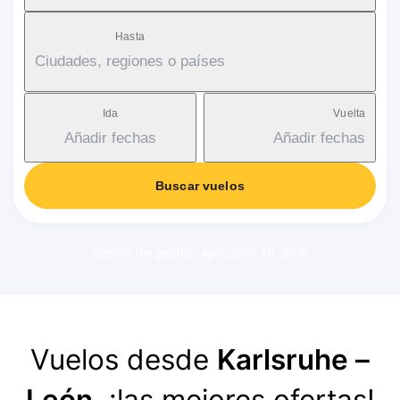
Hasta
Ciudades, regiones o países
Ida
Vuelta
Añadir fechas
Añadir fechas
Buscar vuelos
Gastos de gestión aplicable: 18-38 €
Vuelos desde
Karlsruhe –
León
, ¡las mejores ofertas!